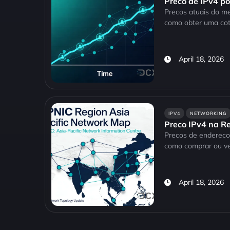
Preco de IPv4 p
Precos atuais do me
como obter uma cot
April 18, 2026
IPV4
NETWORKING
Preco IPv4 na R
Precos de enderecos
como comprar ou ve
April 18, 2026