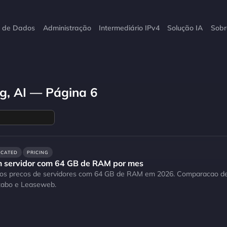
o de Dados
Administração
Intermediário IPv4
Solução IA
Sobr
ng, AI — Página 6
ICATED
PRICING
 servidor com 64 GB de RAM por mes
 dos precos de servidores com 64 GB de RAM em 2026. Comparacao 
tabo e Leaseweb.