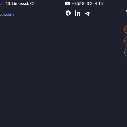
sis, 13, Limassol, CY
+357 943 344 15
cxv.com