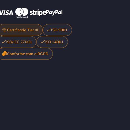
Certificado Tier III
ISO 9001
ISO/IEC 27001
ISO 14001
Conforme com o RGPD