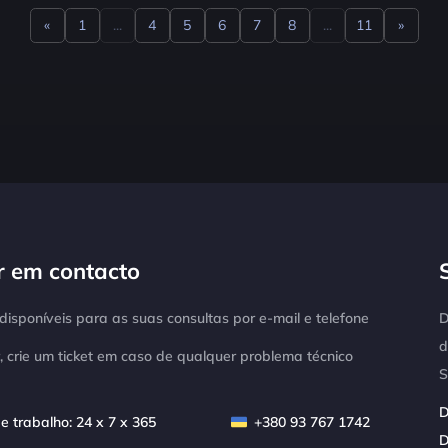
«
1
...
4
5
6
7
8
...
11
»
Previous
Next
r em contacto
isponíveis para as suas consultas por e-mail e telefone
D
d
, crie um ticket em caso de qualquer problema técnico
S
D
e trabalho: 24 x 7 x 365
+380 93 767 1742
D