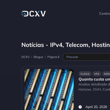
Centr
Notícias - IPv4, Telecom, Hosti
DCXV
/
Blogue
/
Página 6
CLOUD
VPS
DED
Quanto custa um
Analise detalhada
Hetzner, OVH, Con
April 20, 2026