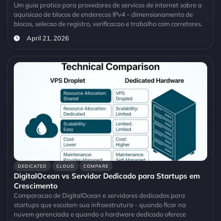
Um guia pratico para provedores de servicos de internet sobre a
aquisicao de blocos de enderecos IPv4 - dimensionamento de
blocos, selecao de registro, verificacao e trabalho com corretores.
April 21, 2026
DEDICATED
CLOUD
COMPARE
DigitalOcean vs Servidor Dedicado para Startups em
Crescimento
Comparacao de DigitalOcean e servidores dedicados para
startups que escalam sua infraestrutura - quando ficar na
nuvem gerenciada e quando o hardware dedicado oferece