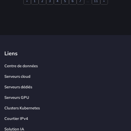
«
1
2
3
4
5
6
7
...
11
»
Previous
Next
Liens
Centre de données
Serveurs cloud
Serveurs dédiés
Serveurs GPU
Clusters Kubernetes
Courtier IPv4
Solution IA