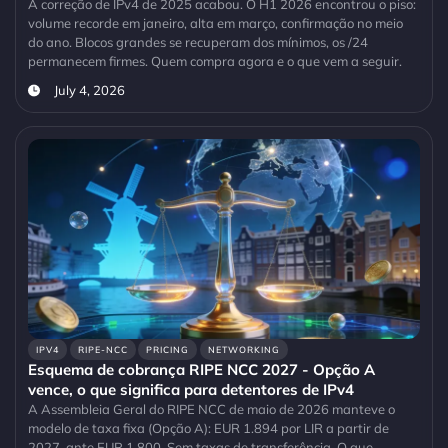
A correção de IPv4 de 2025 acabou. O H1 2026 encontrou o piso:
volume recorde em janeiro, alta em março, confirmação no meio
do ano. Blocos grandes se recuperam dos mínimos, os /24
permanecem firmes. Quem compra agora e o que vem a seguir.
July 4, 2026
IPV4
RIPE-NCC
PRICING
NETWORKING
Esquema de cobrança RIPE NCC 2027 - Opção A
vence, o que significa para detentores de IPv4
A Assembleia Geral do RIPE NCC de maio de 2026 manteve o
modelo de taxa fixa (Opção A): EUR 1.894 por LIR a partir de
2027, ante EUR 1.800. Sem taxas de transferência. O que