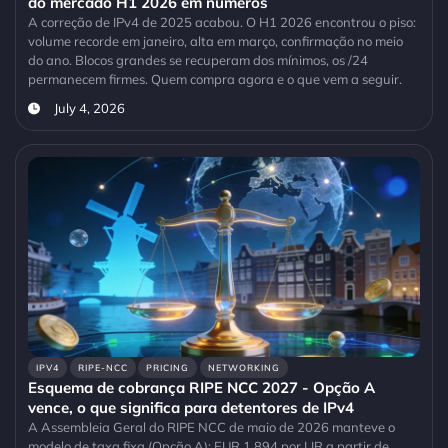
do mercado H1 2026 em números
A correção de IPv4 de 2025 acabou. O H1 2026 encontrou o piso:
volume recorde em janeiro, alta em março, confirmação no meio
do ano. Blocos grandes se recuperam dos mínimos, os /24
permanecem firmes. Quem compra agora e o que vem a seguir.
July 4, 2026
IPV4
RIPE-NCC
PRICING
NETWORKING
Esquema de cobrança RIPE NCC 2027 - Opção A
vence, o que significa para detentores de IPv4
A Assembleia Geral do RIPE NCC de maio de 2026 manteve o
modelo de taxa fixa (Opção A): EUR 1.894 por LIR a partir de