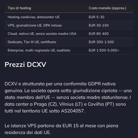
Tipo di hosting
Costo mensile (approx.)
Hosting condiviso, datacenter UE
EUR 5-30
VPS, giurisdizione UE, DPA incluso
EUR 30-150
Cloud, nativo UE, senza societa madre USA
EUR 80-400
Dedicato, Tier III UE, certificato
EUR 300-1.500
Enterprise, multi-regionale UE, auditato
EUR 1.500-5.000+
Prezzi DCXV
DCXV e strutturata per una conformita GDPR nativa
genuina. La societa opera sotto giurisdizione cipriota -- uno
stato membro dell'UE -- senza societa madre statunitense. I
data center a Praga (CZ), Vilnius (LT) e Covilha (PT) sono
tutti nel territorio UE sotto AS204057.
Le istanze VPS partono da EUR 15 al mese con piena
residenza dei dati UE.