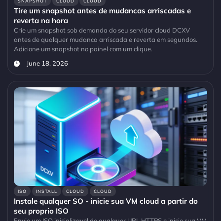
SNAPSHOT
CLOUD
CLOUD
Tire um snapshot antes de mudancas arriscadas e
reverta na hora
Crie um snapshot sob demanda do seu servidor cloud DCXV
antes de qualquer mudanca arriscada e reverta em segundos.
Adicione um snapshot no painel com um clique.
June 18, 2026
ISO
INSTALL
CLOUD
CLOUD
Instale qualquer SO - inicie sua VM cloud a partir do
seu proprio ISO
Envie um ISO inicializavel de qualquer URL HTTPS e inicie sua VM