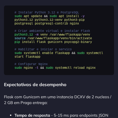
# Instalar Python 3.12 e PostgreSQL
sudo
apt
update
&&
sudo
apt
install
-y
python3.12
python3.12-venv
python3-pip
postgresql
postgresql-contrib
nginx
# Criar ambiente virtual e instalar Flask
python3.12
-m
venv
/var/www/flaskapp/venv
source
/var/www/flaskapp/venv/bin/activate
pip
install
flask
gunicorn
psycopg2-binary
# Habilitar e iniciar o servico
sudo
systemctl
enable
flaskapp
&&
sudo
systemctl
start
flaskapp
# Configurar Nginx
sudo
nginx
-t
&&
sudo
systemctl
reload
nginx
Expectativas de desempenho
Flask com Gunicorn em uma instancia DCXV de 2 nucleos /
2 GB em Praga entrega:
Tempo de resposta
- 5-15 ms para endpoints JSON