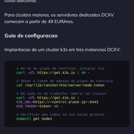
custo adicional.
Para clusters maiores, os servidores dedicados DCXV
comecam a partir de 49 EUR/mes.
Guia de configuracao
Implantacao de um cluster k3s em tres instancias DCXV:
# No no do plano de controlo: instalar k3s
curl
-sfL
https://get.k3s.io
|
sh
-
# Obter o token de adesao do plano de controlo
cat
/var/lib/rancher/k3s/server/node-token
# Em cada no de trabalho: aderir ao cluster
curl
-sfL
https://get.k3s.io
|
K3S_URL
=
https://
<
control-plane-ip
>
:6443
K3S_TOKEN
=<
token
>
sh
-
# Verificar que todos os nos estao prontos
kubectl
get
nodes