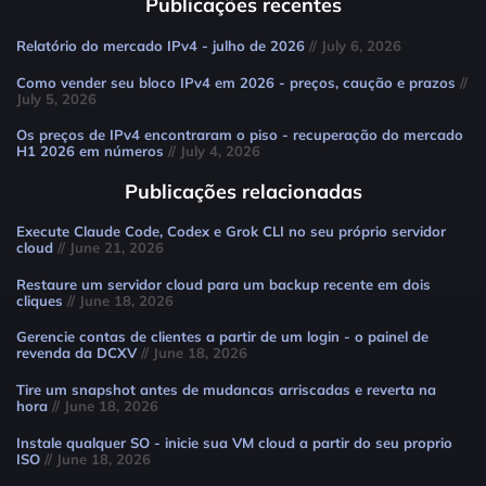
Publicações recentes
Relatório do mercado IPv4 - julho de 2026
// July 6, 2026
Como vender seu bloco IPv4 em 2026 - preços, caução e prazos
//
July 5, 2026
Os preços de IPv4 encontraram o piso - recuperação do mercado
H1 2026 em números
// July 4, 2026
Publicações relacionadas
Execute Claude Code, Codex e Grok CLI no seu próprio servidor
cloud
// June 21, 2026
Restaure um servidor cloud para um backup recente em dois
cliques
// June 18, 2026
Gerencie contas de clientes a partir de um login - o painel de
revenda da DCXV
// June 18, 2026
Tire um snapshot antes de mudancas arriscadas e reverta na
hora
// June 18, 2026
Instale qualquer SO - inicie sua VM cloud a partir do seu proprio
ISO
// June 18, 2026