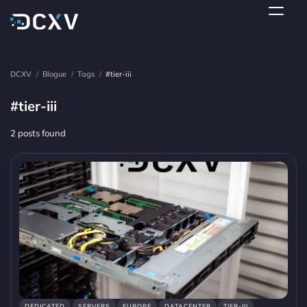
DCXV
/
Blogue
/
Tags
/
#tier-iii
#tier-iii
2 posts found
DEDICATED
SERVERS
EUROPE
DATACENTER
TIER-III