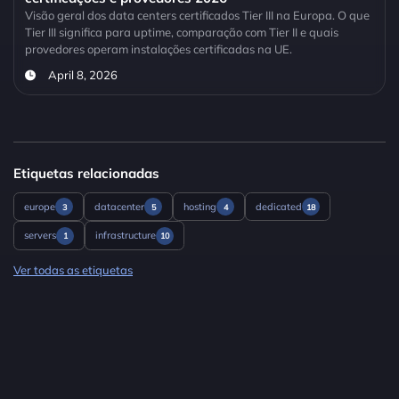
Visão geral dos data centers certificados Tier III na Europa. O que
Tier III significa para uptime, comparação com Tier II e quais
provedores operam instalações certificadas na UE.
April 8, 2026
Etiquetas relacionadas
europe
datacenter
hosting
dedicated
3
5
4
18
servers
infrastructure
1
10
Ver todas as etiquetas