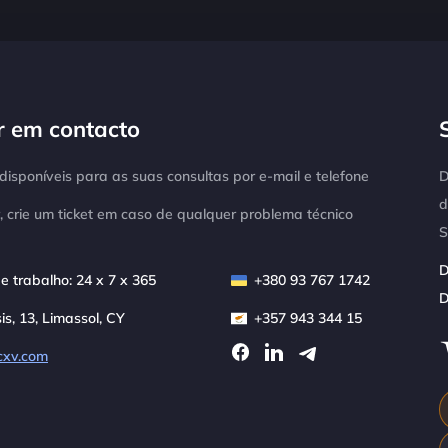
r em contacto
isponíveis para as suas consultas por e-mail e telefone
D
d
, crie um ticket em caso de qualquer problema técnico
S
D
e trabalho: 24 x 7 x 365
+380 93 767 1742
D
sis, 13, Limassol, CY
+357 943 344 15
cxv.com