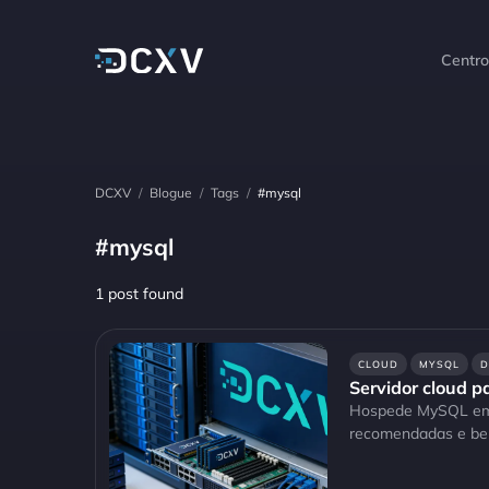
Centr
DCXV
/
Blogue
/
Tags
/
#mysql
#mysql
1 post found
CLOUD
MYSQL
D
Servidor cloud 
Hospede MySQL em u
recomendadas e be