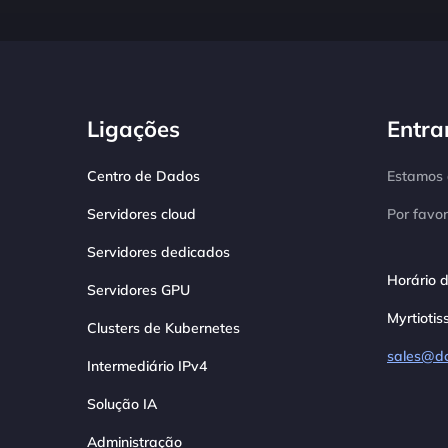
Ligações
Entra
Centro de Dados
Estamos d
Servidores cloud
Por favor
Servidores dedicados
Horário d
Servidores GPU
Myrtiotis
Clusters de Kubernetes
sales@d
Intermediário IPv4
Solução IA
Administração