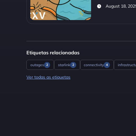
August 18, 202
Etiquetas relacionadas
outages
starlink
connectivity
infrastruct
2
2
4
Ver todas as etiquetas