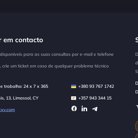
r em contacto
isponíveis para as suas consultas por e-mail e telefone
D
d
, crie um ticket em caso de qualquer problema técnico
S
D
e trabalho: 24 x 7 x 365
+380 93 767 1742
D
sis, 13, Limassol, CY
+357 943 344 15
cxv.com