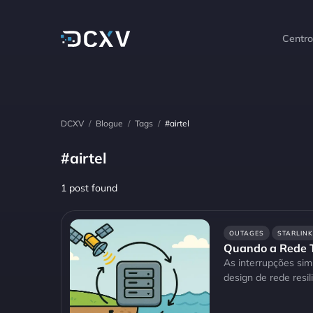
Centr
DCXV
/
Blogue
/
Tags
/
#airtel
#airtel
1 post found
OUTAGES
STARLINK
Quando a Rede T
As interrupções sim
design de rede resil