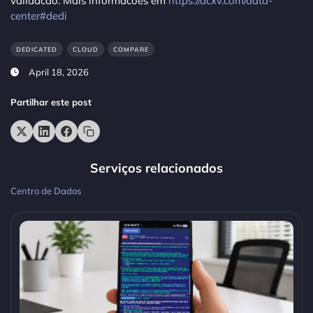
validacao. Mais informacoes em
https://dcxv.com/data-
center#dedi
DEDICATED
CLOUD
COMPARE
April 18, 2026
Partilhar este post
Serviços relacionados
Centro de Dados