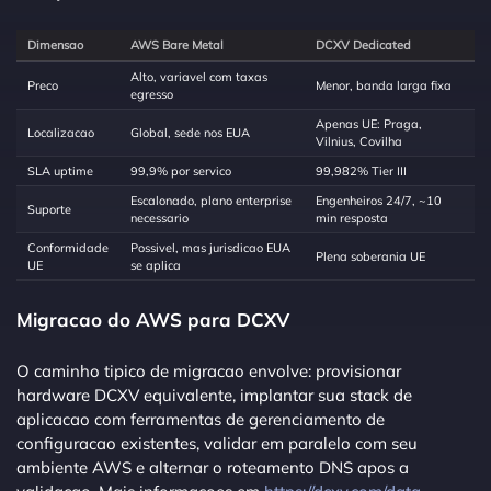
Dimensao
AWS Bare Metal
DCXV Dedicated
Alto, variavel com taxas
Preco
Menor, banda larga fixa
egresso
Apenas UE: Praga,
Localizacao
Global, sede nos EUA
Vilnius, Covilha
SLA uptime
99,9% por servico
99,982% Tier III
Escalonado, plano enterprise
Engenheiros 24/7, ~10
Suporte
necessario
min resposta
Conformidade
Possivel, mas jurisdicao EUA
Plena soberania UE
UE
se aplica
Migracao do AWS para DCXV
O caminho tipico de migracao envolve: provisionar
hardware DCXV equivalente, implantar sua stack de
aplicacao com ferramentas de gerenciamento de
configuracao existentes, validar em paralelo com seu
ambiente AWS e alternar o roteamento DNS apos a