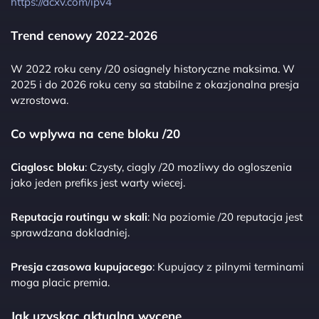
https://dcxv.com/ipv4
Trend cenowy 2022-2026
W 2022 roku ceny /20 osiagnely historyczne maksima. W
2025 i do 2026 roku ceny sa stabilne z okazjonalna presja
wzrostowa.
Co wplywa na cene bloku /20
Ciaglosc bloku
: Czysty, ciagly /20 mozliwy do ogloszenia
jako jeden prefiks jest warty wiecej.
Reputacja routingu w skali
: Na poziomie /20 reputacja jest
sprawdzana dokladniej.
Presja czasowa kupujacego
: Kupujacy z pilnymi terminami
moga placic premia.
Jak uzyskac aktualna wycene