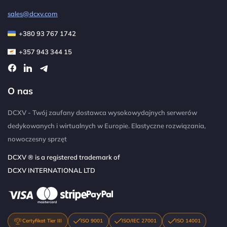
sales@dcxv.com
+380 93 767 1742
+357 943 344 15
O nas
DCXV - Twój zaufany dostawca wysokowydajnych serwerów
dedykowanych i wirtualnych w Europie. Elastyczne rozwiązania,
nowoczesny sprzęt
DCXV ® is a registered trademark of
DCXV INTERNATIONAL LTD
Certyfikat Tier III
ISO 9001
ISO/IEC 27001
ISO 14001