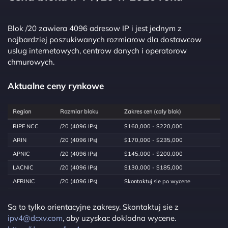
Blok /20 zawiera 4096 adresow IP i jest jednym z
najbardziej poszukiwanych rozmiarow dla dostawcow
uslug internetowych, centrow danych i operatorow
chmurowych.
Aktualne ceny rynkowe
Region
Rozmiar bloku
Zakres cen (caly blok)
RIPE NCC
/20 (4096 IPs)
$160,000 - $220,000
ARIN
/20 (4096 IPs)
$170,000 - $235,000
APNIC
/20 (4096 IPs)
$145,000 - $200,000
LACNIC
/20 (4096 IPs)
$130,000 - $185,000
AFRINIC
/20 (4096 IPs)
Skontaktuj sie po wycene
Sa to tylko orientacyjne zakresy. Skontaktuj sie z
ipv4@dcxv.com
, aby uzyskac dokladna wycene.