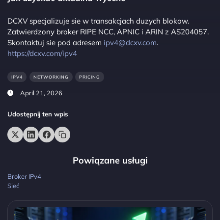
DCXV specjalizuje sie w transakcjach duzych blokow.
Zatwierdzony broker RIPE NCC, APNIC i ARIN z AS204057.
Skontaktuj sie pod adresem
ipv4@dcxv.com
.
https://dcxv.com/ipv4
IPV4
NETWORKING
PRICING
April 21, 2026
Udostępnij ten wpis
Powiązane usługi
Broker IPv4
Sieć