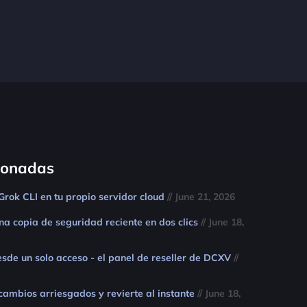
cionadas
Grok CLI en tu propio servidor cloud
// June 21, 2026
na copia de seguridad reciente en dos clics
// June 18,
esde un solo acceso - el panel de reseller de DCXV
//
cambios arriesgados y revierte al instante
// June 18,