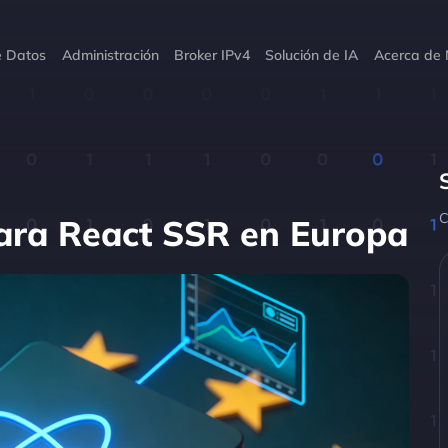
e Datos
Administración
Broker IPv4
Solución de IA
Acerca de 
C
para React SSR en Europa