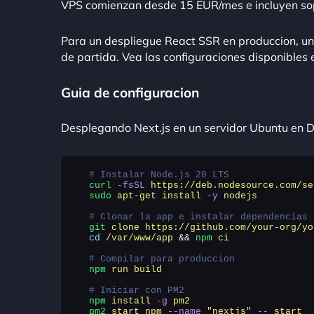
VPS comienzan desde 15 EUR/mes e incluyen sopo
Para un despliegue React SSR en produccion, u
de partida. Vea las configuraciones disponibles
Guia de configuracion
Desplegando Next.js en un servidor Ubuntu en 
# Instalar Node.js 20 LTS
curl
 -fsSL
 https://deb.nodesource.com/se
sudo
 apt-get
 install
 -y
 nodejs
# Clonar la app e instalar dependencias
git
 clone
 https://github.com/your-org/yo
cd
 /var/www/app
 && 
npm
 ci
# Compilar para produccion
npm
 run
 build
# Iniciar con PM2
npm
 install
 -g
 pm2
pm2
 start
 npm
 --name
 "
nextjs
"
 --
 start