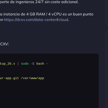
rte de ingenieros 24/7 sin coste adicional.
na instancia de 4 GB RAM / 4 vCPU es un buen punto
 en
https://dcxv.com/data-center#cloud
.
DCXV:
tup_20.x
 |
 sudo
 -E
 bash
 -
ur-app.git
 /var/www/app