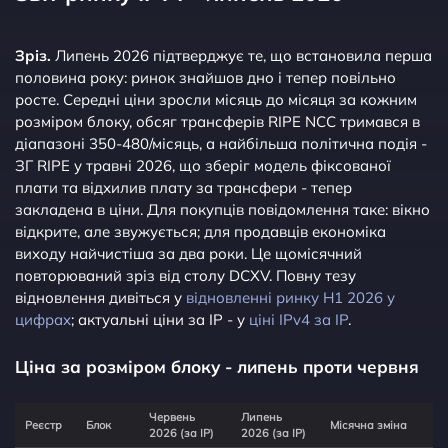
Зріз.
Липень 2026 підтверджує те, що встановила перша
половина року: ринок знайшов дно і тепер повільно
росте. Середні ціни зросли місяць до місяця за кожним
розміром блоку, обсяг трансферів RIPE NCC тримався в
діапазоні 350-480/місяць, а найбільша політична подія -
ЗГ RIPE у травні 2026, що зберіг модель фіксованої
плати та відхилив плату за трансфери - тепер
закладена в ціни. Для покупців повідомлення таке: вікно
відкрите, але звужується; для продавців економіка
виходу найчистіша за два роки. Це щомісячний
повторюваний зріз від столу DCXV. Повну тезу
відновлення дивіться у
відновленні ринку H1 2026 у
цифрах
; актуальні ціни за IP - у
ціні IPv4 за IP
.
Ціна за розміром блоку - липень проти червня
Червень
Липень
Реєстр
Блок
Місячна зміна
2026 (за IP)
2026 (за IP)