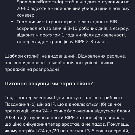
Spamhaus/Barracuda) стабільно дисконтувалися на
20-50 відсотків - найбільший убивця ціни в нашому
конвеєрі.
Терміни:
чисті трансфери в межах одного RIR
закривалися за звичні 3-10 робочих днів, з ескроу,
відкритим протягом 1 години після домовленості,
та переглядом трансферу RIPE 2-3 тижні.
Шаблон сталий, не видовищний. Відновлення реальне,
але впорядковане - ніякої панічної купівлі, ніяких
продажів на розпродажі.
Питання покупця: чи зараз вікно?
Так, з застереженням. Ціни ростуть, але не стрибають.
Поєднання (а) цін за IP, що відновлюються, (б) свіжої
пропозиції, коли 24-місячне блокування відпускає блоки
2024, та (в) нульової плати RIPE за трансфер означає,
що ціна очікування тепер зростає, а не падає. Покупець,
якому потрібні /24 до /20 на наступні 3-5 років операцій,