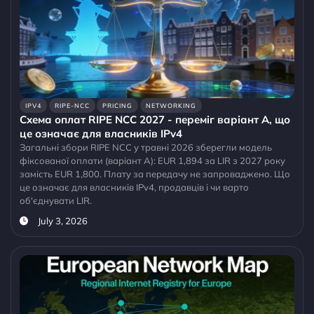
IPV4
RIPE-NCC
PRICING
NETWORKING
Схема оплат RIPE NCC 2027 - переміг варіант A, що
це означає для власників IPv4
Загальні збори RIPE NCC у травні 2026 зберегли модель
фіксованої оплати (варіант A): EUR 1,894 за LIR з 2027 року
замість EUR 1,800. Плату за передачу не запроваджено. Що
це означає для власників IPv4, продавців і чи варто
об'єднувати LIR.
July 3, 2026