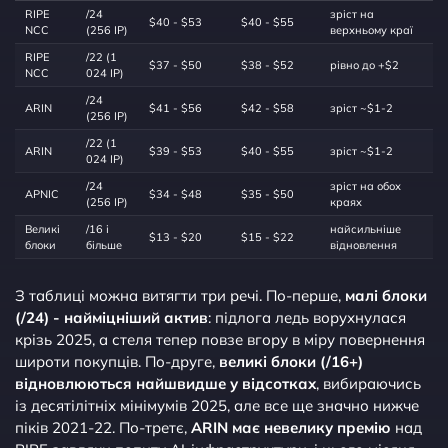
RIPE
/24
зріст на
$40 - $53
$40 - $55
NCC
(256 IP)
верхньому краї
RIPE
/22 (1
$37 - $50
$38 - $52
рівно до +$2
NCC
024 IP)
/24
ARIN
$41 - $56
$42 - $58
зріст ~$1-2
(256 IP)
/22 (1
ARIN
$39 - $53
$40 - $55
зріст ~$1-2
024 IP)
/24
зріст на обох
APNIC
$34 - $48
$35 - $50
(256 IP)
краях
Великі
/16 і
найсильніше
$13 - $20
$15 - $22
блоки
більше
відновлення
З таблиці можна витягти три речі. По-перше,
малі блоки
(/24) - найміцніший актив
: підлога ледь ворухнулася
крізь 2025, а стеля тепер повзе вгору в міру повернення
широти покупців. По-друге,
великі блоки (/16+)
відновлюються найшвидше у відсотках
, вибираючись
із десятілітніх мінімумів 2025, але все ще значно нижче
піків 2021-22. По-третє,
ARIN має невелику премію
над