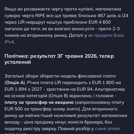
Якщо ви розважаєте чергу проти купівлі, математика
сувора: черга RIPE все ще триває близько 467 днів, а /24
через LIR-маршрут коштує приблизно EUR 4 600
загалом до того, як ви взагалі анонсуєте - проти 2-3
тижнів на вторинному ринку. Деталі у
як продати блок
IPv4
.
Політика: результат ЗГ травня 2026, тепер
усталений
Загальні збори зберегли модель фіксованої плати
(
Опція A
). Річна плата LIR переходить з EUR 1 800 на
EUR 1 894 з 2027 - зростання на EUR 94. Альтернативу
на основі категорій (Опція B) відхилено, і головне -
плату за трансфер не введено
(запропоновану плату
EUR 500 за трансфер знову знято). Для вторинного
ринку це найчистіший можливий результат: математика
виходу - ціна продажу мінус комісія брокера, без
податку реєстру зверху. Повний розбір у
схемі оплат