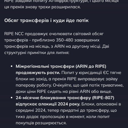
RIPE завдяки попиту AI-інфраструктури, і цього місяця
ця премія знову трохи розширилася.
Обсяг трансферів і куди йде потік
RIPE NCC продовжує очолювати світовий обсяг
трансферів - приблизно 350-480 завершених
трансферів на місяць, з ARIN на другому місці. Дві
структурні примітки для липня:
Міжрегіональні трансфери (ARIN до RIPE)
продовжують рости.
Попит у юрисдикції ЄС тягне
блоки на захід, а премія RIPE виправдовує зайву
паперову роботу. Очікуйте, що цей потік триватиме,
доки ціни RIPE сидять на рівні ARIN або вище.
24-місячне блокування трансферу (RIPE-807)
відпускає алокиції 2024 року.
Блоки, алоковані в
середині 2024, тепер придатні до трансферу, що
тихо додає пропозицію в момент, коли попит
покупців розширюється.