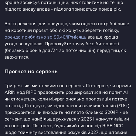
краще зафіксує поточні ціни, ніж ставитиме на те, що
підлога знову впаде - підлога тримається понад рік.
Застереження: для покупців, яким адреси потрібні лише
на короткий проєкт або які хочуть зберегти готівку,
оренда приблизно за $0,40/IP/місяць
все ще краща
угода за купівлю. Прорахуйте точку беззбитковості
(близько 6 років для /24 за поточних цін) перед тим, як
зважитися.
Прогноз на серпень
Три речі, які ми стежимо на серпень. По-перше, чи премія
ARIN над RIPE продовжить розширюватися на попит AI
чи стиснеться, коли міжрегіональна пропозиція потече
на захід. По-друге, чи відновлення великих блоків (/16+)
прискориться чи виходить на плато близько $20/IP - це
сегмент, що найбільше рухнувся у 2025 і найчутливіший
до настроїв. По-третє, будь-який сигнал від RIPE NCC
щодо таймінгу виставлення рахунків 2027, що штовхне