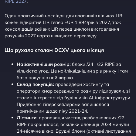
RIPE 2027
.
Один практичний наслідок для власників кількох LIR:
кожен відкритий LIR тепер EUR 1 894/рік з 2027, тож
консолідація зайвих LIR перед циклом виставлення
рахунків 2027 варта швидкого перегляду.
Що рухало столом DCXV цього місяця
Найактивніший розмір:
блоки /24 і /22 RIPE за
кількістю угод. Це найліквідніший зріз ринку і там
база покупців найширша.
Склад покупців:
провайдери хостингу та
оператори хмар середнього розміру лідирували, зі
сталим інтересом від будівників AI-інфраструктури.
Придбання гіперскейлерами залишалося
пригніченим щодо піку 2021-24.
Лістинги:
пропозиція чистих, розблокованих /22
RIPE покращилася, оскільки алокиції 2024 минули
24-місячне вікно. Брудні блоки (активні листування