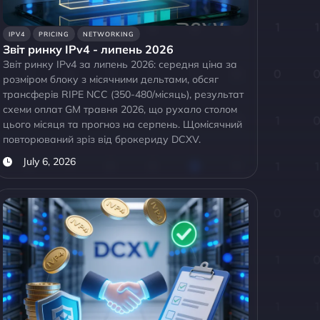
IPV4
PRICING
NETWORKING
Звіт ринку IPv4 - липень 2026
Звіт ринку IPv4 за липень 2026: середня ціна за
розміром блоку з місячними дельтами, обсяг
трансферів RIPE NCC (350-480/місяць), результат
схеми оплат GM травня 2026, що рухало столом
цього місяця та прогноз на серпень. Щомісячний
повторюваний зріз від брокериду DCXV.
July 6, 2026