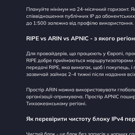
Плануйте мінімум на 24-місячний горизонт. 
співвідношення публічних IP до абонентських 
до 1:500 залежно від профілю використання.
RIPE vs ARIN vs APNIC - з якого регіо
Для провайдерів, що працюють у Європі, про
RIPE добре приймаються маршрутизаторами 
передачі RIPE, яка вимагає, щоб і покупець, 
зазвичай займає 2-4 тижні після надання всі
Простір ARIN можна використовувати глобаль
організації-отримувача. Простір APNIC пошир
Тихоокеанському регіоні.
Як перевірити чистоту блоку IPv4 п
Чистий блок - це блок без записів у чорних сп