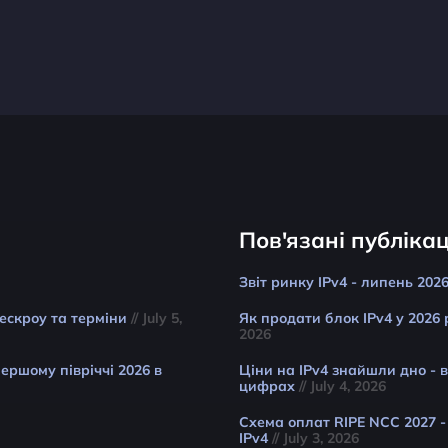
Пов'язані публікац
Звіт ринку IPv4 - липень 202
 ескроу та терміни
// July 5,
Як продати блок IPv4 у 2026 
2026
ершому півріччі 2026 в
Ціни на IPv4 знайшли дно - 
цифрах
// July 4, 2026
Схема оплат RIPE NCC 2027 -
IPv4
// July 3, 2026