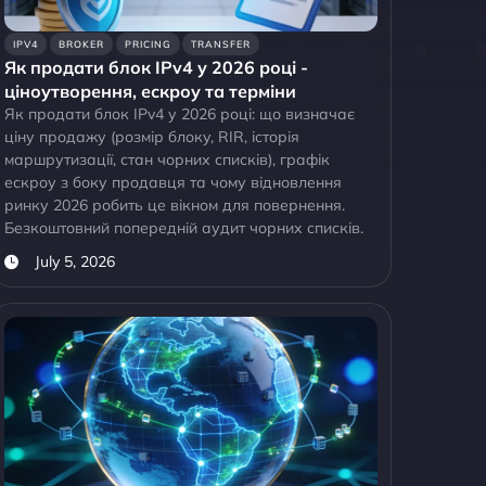
IPV4
BROKER
PRICING
TRANSFER
Як продати блок IPv4 у 2026 році -
ціноутворення, ескроу та терміни
Як продати блок IPv4 у 2026 році: що визначає
ціну продажу (розмір блоку, RIR, історія
маршрутизації, стан чорних списків), графік
ескроу з боку продавця та чому відновлення
ринку 2026 робить це вікном для повернення.
Безкоштовний попередній аудит чорних списків.
July 5, 2026