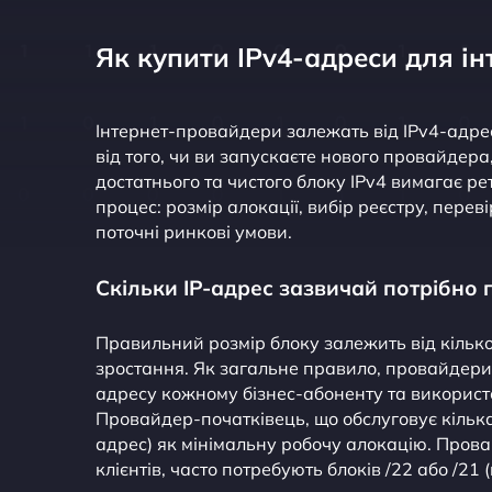
Як купити IPv4-адреси для і
Інтернет-провайдери залежать від IPv4-адре
від того, чи ви запускаєте нового провайдер
достатнього та чистого блоку IPv4 вимагає р
процес: розмір алокації, вибір реєстру, перев
поточні ринкові умови.
Скільки IP-адрес зазвичай потрібно 
Правильний розмір блоку залежить від кількос
зростання. Як загальне правило, провайдери
адресу кожному бізнес-абоненту та викорис
Провайдер-початківець, що обслуговує кілька 
адрес) як мінімальну робочу алокацію. Прова
клієнтів, часто потребують блоків /22 або /21 