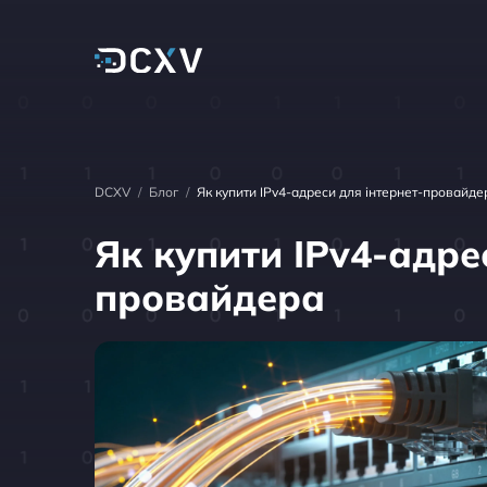
DCXV
/
Блог
/
Як купити IPv4-адреси для інтернет-провайде
Як купити IPv4-адре
провайдера