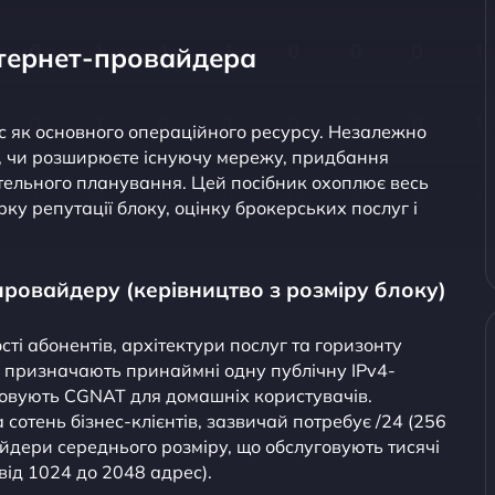
нтернет-провайдера
с як основного операційного ресурсу. Незалежно
а, чи розширюєте існуючу мережу, придбання
етельного планування. Цей посібник охоплює весь
ірку репутації блоку, оцінку брокерських послуг і
провайдеру (керівництво з розміру блоку)
ті абонентів, архітектури послуг та горизонту
 призначають принаймні одну публічну IPv4-
товують CGNAT для домашніх користувачів.
сотень бізнес-клієнтів, зазвичай потребує /24 (256
йдери середнього розміру, що обслуговують тисячі
(від 1024 до 2048 адрес).