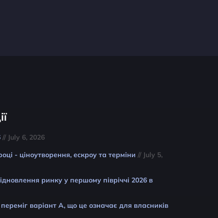
ії
6
// July 6, 2026
році - ціноутворення, ескроу та терміни
// July 5,
відновлення ринку у першому півріччі 2026 в
 переміг варіант A, що це означає для власників