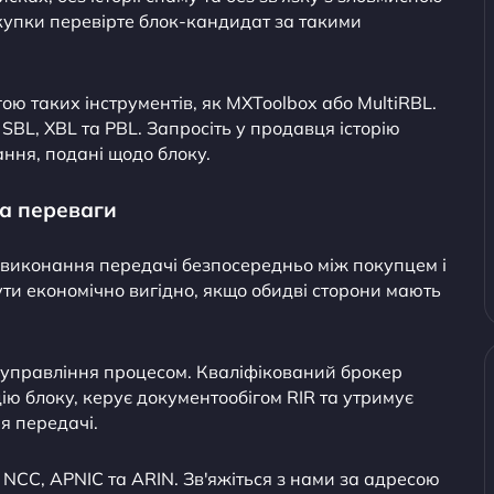
купки перевірте блок-кандидат за такими
гою таких інструментів, як MXToolbox або MultiRBL.
SBL, XBL та PBL. Запросіть у продавця історію
ння, подані щодо блоку.
та переваги
 виконання передачі безпосередньо між покупцем і
ти економічно вигідно, якщо обидві сторони мають
а управління процесом. Кваліфікований брокер
ію блоку, керує документообігом RIR та утримує
я передачі.
NCC, APNIC та ARIN. Зв'яжіться з нами за адресою