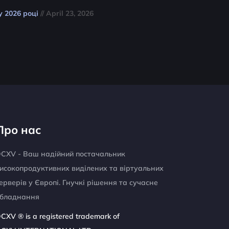
у 2026 році
// April 23, 2026
Про нас
CXV - Ваш надійний постачальник
исокопродуктивних виділених та віртуальних
ерверів у Європі. Гнучкі рішення та сучасне
бладнання
CXV ® is a registered trademark of