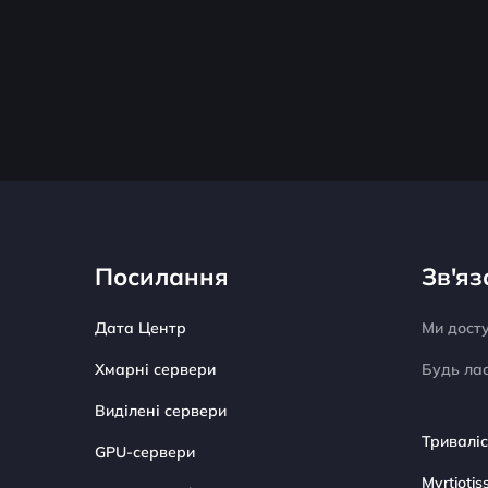
Посилання
Зв'яз
Дата Центр
Ми дост
Хмарні сервери
Будь лас
Виділені сервери
Триваліс
GPU-сервери
Myrtiotis