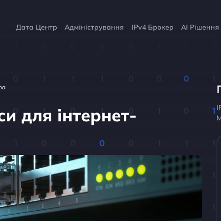
Дата Центр
Адміністрування
IPv4 Брокер
AI Рішення
ра
I
си для інтернет-