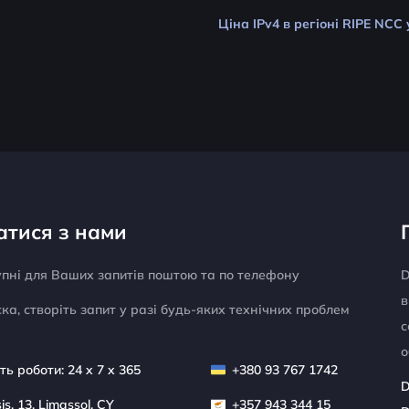
Ціна IPv4 в регіоні RIPE NCC 
атися з нами
упні для Ваших запитів поштою та по телефону
D
в
ка, створіть запит у разі будь-яких технічних проблем
с
о
ть роботи: 24 x 7 x 365
+380 93 767 1742
D
sis, 13, Limassol, CY
+357 943 344 15