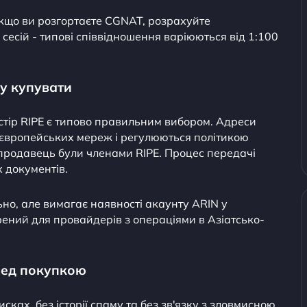
Якщо ви розгортаєте CGNAT, розрахуйте
сесій - типові співвідношення варіюються від 1:100
ну купувати
стір RIPE є типово правильним вибором. Адреси
європейських мереж і регулюються політикою
і продавець були членами RIPE. Процес передачі
х документів.
но, але вимагає наявності акаунту ARIN у
ений для провайдерів з операціями в Азіатсько-
еред покупкою
исках, без історії спаму та без зв'язку з зловмисною