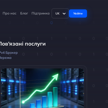
Про нас
Блог
Підтримка
Увійти
UK
Пов'язані послуги
Pv4 Брокер
Мережа