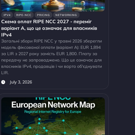
IPV4
RIPE-NCC
PRICING
NETWORKING
Схема оплат RIPE NCC 2027 - переміг
варіант A, що це означає для власників
IPv4
Загальні збори RIPE NCC у травні 2026 зберегли
модель фіксованої оплати (варіант A): EUR 1,894
за LIR з 2027 року замість EUR 1,800. Плату за
передачу не запроваджено. Що це означає для
власників IPv4, продавців і чи варто об'єднувати
LIR.
July 3, 2026