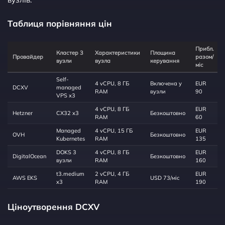
Таблиця порівняння цін
Прибл.
Кластер 3
Характеристики
Площина
Провайдер
разом/
вузли
вузла
керування
міс
Self-
4 vCPU, 8 ГБ
Включена у
EUR
DCXV
managed
RAM
вузли
90
VPS x3
4 vCPU, 8 ГБ
EUR
Hetzner
CX32 x3
Безкоштовно
RAM
60
Managed
4 vCPU, 15 ГБ
EUR
OVH
Безкоштовно
Kubernetes
RAM
135
DOKS 3
4 vCPU, 8 ГБ
EUR
DigitalOcean
Безкоштовно
вузли
RAM
160
t3.medium
2 vCPU, 4 ГБ
EUR
AWS EKS
USD 73/міс
x3
RAM
190
Ціноутворення DCXV