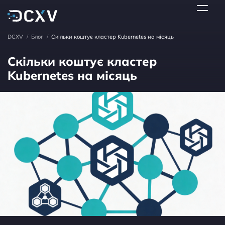
DCXV
/
Блог
/
Скільки коштує кластер Kubernetes на місяць
Скільки коштує кластер
Kubernetes на місяць