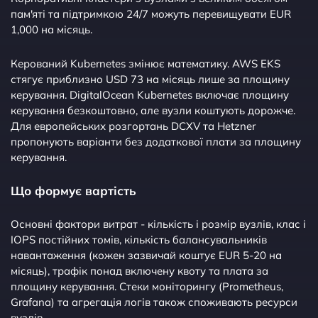
пам'яті та підтримкою 24/7 можуть перевищувати EUR
1,000 на місяць.
Керований Kubernetes змінює математику. AWS EKS
стягує приблизно USD 73 на місяць лише за площину
керування. DigitalOcean Kubernetes включає площину
керування безкоштовно, але вузли коштують дорожче.
Для европейських розгортань DCXV та Hetzner
пропонують варіанти без додаткової плати за площину
керування.
Що формує вартість
Основні фактори витрат - кількість і розмір вузлів, клас і
IOPS постійних томів, кількість балансувальників
навантаження (кожен зазвичай коштує EUR 5-20 на
місяць), трафік понад включену квоту та плата за
площину керування. Стеки моніторингу (Prometheus,
Grafana) та агрегація логів також споживають ресурси
вузлів.