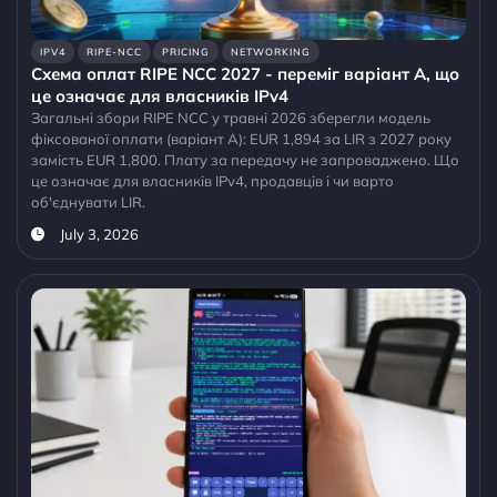
IPV4
RIPE-NCC
PRICING
NETWORKING
Схема оплат RIPE NCC 2027 - переміг варіант A, що
це означає для власників IPv4
Загальні збори RIPE NCC у травні 2026 зберегли модель
фіксованої оплати (варіант A): EUR 1,894 за LIR з 2027 року
замість EUR 1,800. Плату за передачу не запроваджено. Що
це означає для власників IPv4, продавців і чи варто
об'єднувати LIR.
July 3, 2026