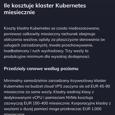
Ile kosztuje klaster Kubernetes
miesiecznie
Koszty klastra Kubernetes sa czesto niedoszacowane,
poniewaz calkowity miesieczny rachunek obejmuje
obliczenia wezlow, oplaty za plaszczyzne sterowania (w
uslugach zarzadzanych), trwale przechowywanie,
loadbalancery i ruch wychodzacy. Trzy wezly to
produkcyjne minimum dla wysokiej dostepnosci.
Przedzialy cenowe wedlug poziomu
Minimalny samodzielnie zarzadzany trzywezlowy klaster
Kubernetes na budzet cloud VPS zaczyna sie od EUR 45-90
miesiecznie za same wezly. Klastry sredniej klasy z
dedykowanymi vCPU i pamieciam NVMe kosztuja
zazwyczaj EUR 150-400 miesiecznie. Korporacyjne klastry z
wezlami o duzej pamieci moga przekraczac EUR 1.000
miesiecznie.