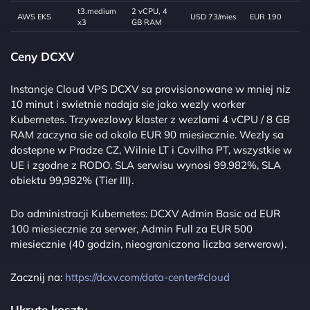
t3.medium
2 vCPU, 4
AWS EKS
USD 73/mies
EUR 190
x3
GB RAM
Ceny DCXV
Instancje Cloud VPS DCXV sa provisionowane w mniej niz
10 minut i swietnie nadaja sie jako wezly worker
Kubernetes. Trzywezlowy klaster z wezlami 4 vCPU / 8 GB
RAM zaczyna sie od okolo EUR 90 miesiecznie. Wezly sa
dostepne w Pradze CZ, Wilnie LT i Covilha PT, wszystkie w
UE i zgodne z RODO. SLA serwisu wynosi 99.982%, SLA
obiektu 99,982% (Tier III).
Do administracji Kubernetes: DCXV Admin Basic od EUR
100 miesiecznie za serwer, Admin Full za EUR 500
miesiecznie (40 godzin, nieograniczona liczba serwerow).
Zacznij na:
https://dcxv.com/data-center#cloud
Ukryte koszty