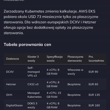
Zarzadzany Kubernetes zmienia kalkulacje. AWS EKS
pobiera okolo USD 73 miesiecznie tylko za plaszczyzne
sterowania. Dla wdrozen europejskich DCXV i Hetzner
oferuja opcje bez dodatkowej oplaty za plaszczyzne
sterowania.
Tabela porownania cen
Klaster 3
Specyfikacja
Plaszczyzna
Prz.
Dostawca
wezly
wezla
sterowania
lacznie/mies
Self-
4 vCPU, 8
Wlaczona w
DCXV
managed
EUR 90
GB RAM
wezly
VPS x3
4 vCPU, 8
Hetzner
CX32 x3
Bezplatna
EUR 60
GB RAM
Managed
4 vCPU, 15
OVH
Bezplatna
EUR 135
Kubernetes
GB RAM
DOKS 3
4 vCPU, 8
DigitalOcean
Bezplatna
EUR 160
wezly
GB RAM