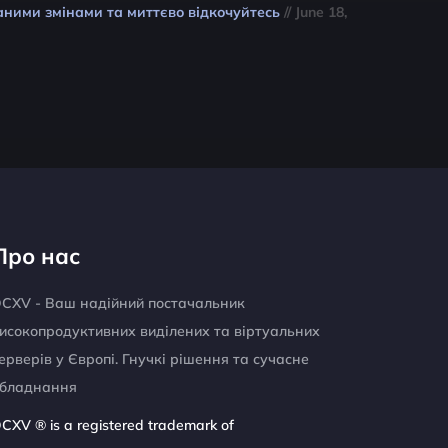
аними змінами та миттєво відкочуйтесь
// June 18,
Про нас
CXV - Ваш надійний постачальник
исокопродуктивних виділених та віртуальних
ерверів у Європі. Гнучкі рішення та сучасне
бладнання
CXV ® is a registered trademark of