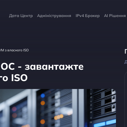
Дата Центр
Адміністрування
IPv4 Брокер
AI Рішення
VM з власного ISO
Д
 ОС - завантажте
го ISO