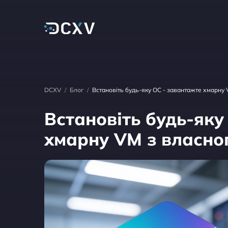
DCXV
/
Блог
/
Встановіть будь-яку ОС - завантажте хмарну 
Встановіть будь-яку
хмарну VM з власно