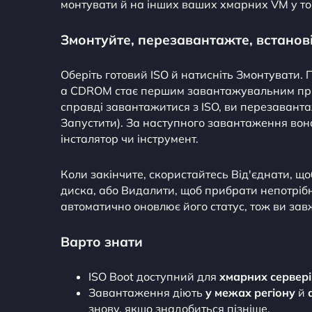
монтувати й на інших ваших хмарних VM у тому
Змонтуйте, перезавантажте, встанов
Оберіть готовий ISO й натисніть Змонтувати. 
а CDROM стає першим завантажувальним при
справді завантажитися з ISO, ви перезавантаж
Запустити). За наступного завантаження вона 
інсталятор чи інструмент.
Коли закінчите, скористайтесь Від'єднати, 
диска, або Видалити, щоб прибрати непотрібн
автоматично оновлює його статус, тож ви зав
Варто знати
ISO Boot доступний для
хмарних сервері
Завантаження діють
у межах регіону
й
знову, якщо знадобиться пізніше.