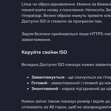
Linux чи образ відновлення. Можна за бажан
панелі взяти назву з посилання. Натисніть З
гіпервізор. Великі образи можуть тривати кі
Доступні ISO й стежити за прогресом там.
Задля безпеки приймаються лише HTTPS-поси
завантаження.
Керуйте своїми ISO
Вкладка Доступні ISO показує кожен заванта
Завантажується
- ще скачується на гіпе
Готовий
- завантажений і готовий до мо
Змонтований
- наразі під'єднаний до ці
Кожен запис також показує розмір і відлік д
спливають за 48 годин, щоб не захаращуват