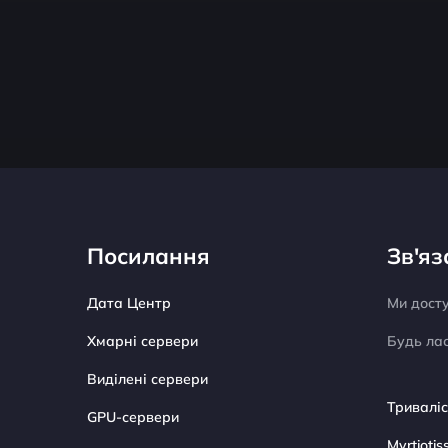
Посилання
Зв'яз
Дата Центр
Ми дост
Хмарні сервери
Будь лас
Виділені сервери
Триваліс
GPU-сервери
Myrtiotis