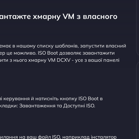
вантажте хмарну VM з власного
немає в нашому списку шаблонів, запустити власний
ер це можливо. ISO Boot дозволяє завантажити
ти з нього хмарну VM DCXV - усе з вашої панелі
 керування й натисніть кнопку ISO Boot в
кладки: Завантаження та Доступні ISO.
илання на ваш файл ISO, наприклад інсталятор