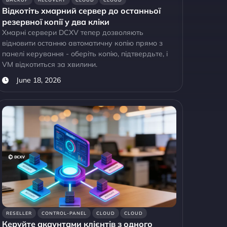
Відкотіть хмарний сервер до останньої
резервної копії у два кліки
Хмарні сервери DCXV тепер дозволяють
відновити останню автоматичну копію прямо з
панелі керування - оберіть копію, підтвердьте, і
VM відкотиться за хвилини.
June 18, 2026
RESELLER
CONTROL-PANEL
CLOUD
CLOUD
Керуйте акаунтами клієнтів з одного