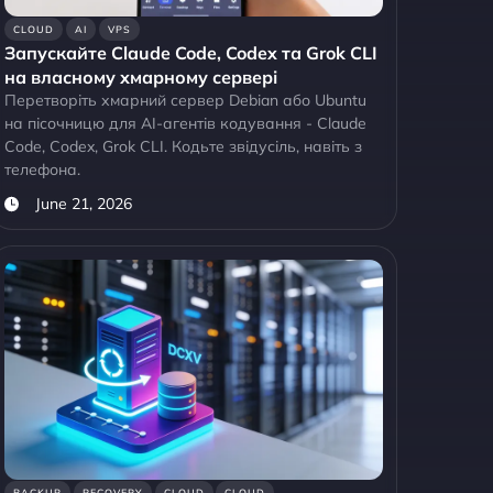
CLOUD
AI
VPS
Запускайте Claude Code, Codex та Grok CLI
на власному хмарному сервері
Перетворіть хмарний сервер Debian або Ubuntu
на пісочницю для AI-агентів кодування - Claude
Code, Codex, Grok CLI. Кодьте звідусіль, навіть з
телефона.
June 21, 2026
BACKUP
RECOVERY
CLOUD
CLOUD