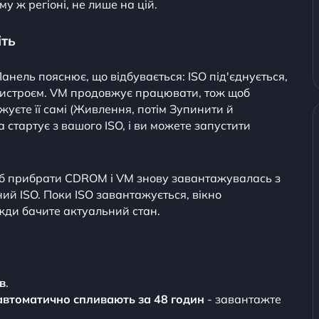
 ж регіоні, не лише на цій.
іть
Панель пояснює, що відбувається: ISO під'єднується,
строєм. VM продовжує працювати, тож щоб
уєте її самі (Живлення, потім Зупинити й
стартує з вашого ISO, і ви можете запустити
щоб прибрати CDROM і VM знову завантажувалась з
ий ISO. Поки ISO завантажується, вікно
жди бачите актуальний стан.
в
.
автоматично спливають за 48 годин
- завантажте