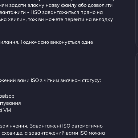
ням задати власну назву файлу або дозволити
авантажити - і ISO завантажиться прямо на
лька хвилин, тож ви можете перейти на вкладку
лання, і одночасно виконується одне
жений вами ISO з чітким значком статусу:
рвізор
нтування
єї VM
о закінчення. Завантажені ISO автоматично
и сховище, а завантажений вами ISO можна