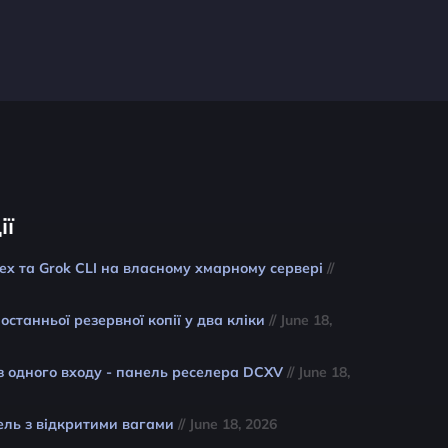
ії
ex та Grok CLI на власному хмарному сервері
//
останньої резервної копії у два кліки
// June 18,
 з одного входу - панель реселера DCXV
// June 18,
ель з відкритими вагами
// June 18, 2026