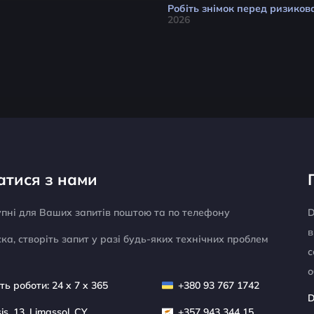
Робіть знімок перед ризиков
2026
атися з нами
упні для Ваших запитів поштою та по телефону
D
в
ка, створіть запит у разі будь-яких технічних проблем
с
о
ть роботи: 24 x 7 x 365
+380 93 767 1742
D
sis, 13, Limassol, CY
+357 943 344 15