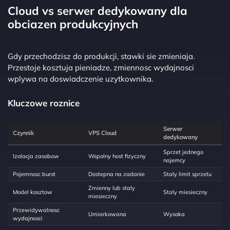
Cloud vs serwer dedykowany dla
obciazen produkcyjnych
Gdy przechodzisz do produkcji, stawki sie zmieniaja.
Przestoje kosztuja pieniadze, zmiennosc wydajnosci
wplywa na doswiadczenie uzytkownika.
Kluczowe roznice
Serwer
Czynnik
VPS Cloud
dedykowany
Sprzet jednego
Izolacja zasobow
Wspolny host fizyczny
najemcy
Pojemnosc burst
Dostepna na zadanie
Staly limit sprzetu
Zmienny lub staly
Model kosztow
Staly miesieczny
miesieczny
Przewidywalnosc
Umiarkowana
Wysoka
wydajnosci