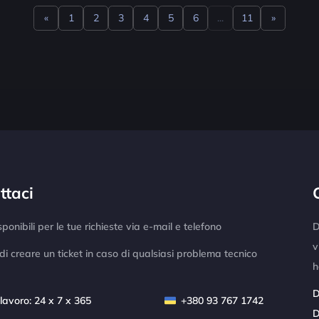
«
1
2
3
4
5
6
...
11
»
Previous
Next
ttaci
ponibili per le tue richieste via e-mail e telefono
D
v
di creare un ticket in caso di qualsiasi problema tecnico
h
D
 lavoro: 24 x 7 x 365
+380 93 767 1742
D