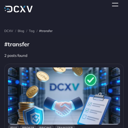
DCXV
/
Blog
/
Tag
/
#transfer
#transfer
2 posts found
IPV4
BROKER
PRICING
TRANSFER