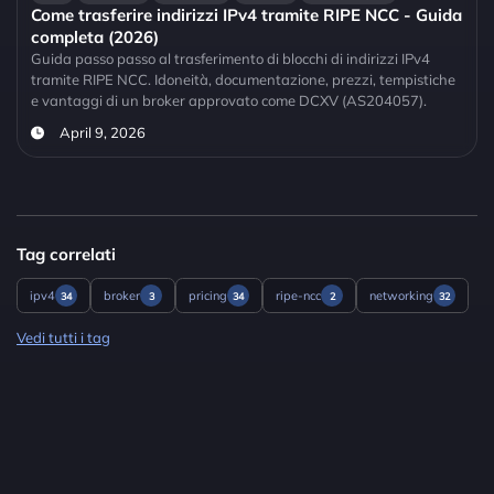
Come trasferire indirizzi IPv4 tramite RIPE NCC - Guida
completa (2026)
Guida passo passo al trasferimento di blocchi di indirizzi IPv4
tramite RIPE NCC. Idoneità, documentazione, prezzi, tempistiche
e vantaggi di un broker approvato come DCXV (AS204057).
April 9, 2026
Tag correlati
ipv4
broker
pricing
ripe-ncc
networking
34
3
34
2
32
Vedi tutti i tag