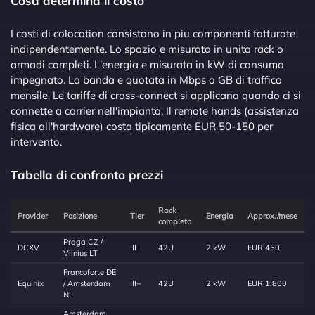
Cosa determina il costo
I costi di colocation consistono in piu componenti fatturate
indipendentemente. Lo spazio e misurato in unita rack o
armadi completi. L'energia e misurata in kW di consumo
impegnato. La banda e quotata in Mbps o GB di traffico
mensile. Le tariffe di cross-connect si applicano quando ci si
connette a carrier nell'impianto. Il remote hands (assistenza
fisica all'hardware) costa tipicamente EUR 50-150 per
intervento.
Tabella di confronto prezzi
Rack
Provider
Posizione
Tier
Energia
Approx./mese
completo
Praga CZ /
DCXV
III
42U
2 kW
EUR 450
Vilnius LT
Francoforte DE
Equinix
/ Amsterdam
III+
42U
2 kW
EUR 1.800
NL
Amsterdam