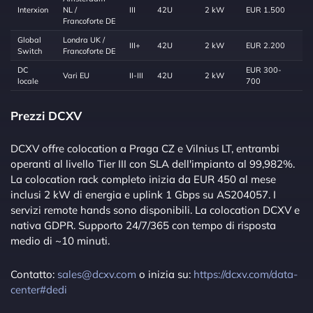
Interxion
NL /
III
42U
2 kW
EUR 1.500
Francoforte DE
Global
Londra UK /
III+
42U
2 kW
EUR 2.200
Switch
Francoforte DE
DC
EUR 300-
Vari EU
II-III
42U
2 kW
locale
700
Prezzi DCXV
DCXV offre colocation a Praga CZ e Vilnius LT, entrambi
operanti al livello Tier III con SLA dell'impianto al 99,982%.
La colocation rack completo inizia da EUR 450 al mese
inclusi 2 kW di energia e uplink 1 Gbps su AS204057. I
servizi remote hands sono disponibili. La colocation DCXV e
nativa GDPR. Supporto 24/7/365 con tempo di risposta
medio di ~10 minuti.
Contatto:
sales@dcxv.com
o inizia su:
https://dcxv.com/data-
center#dedi