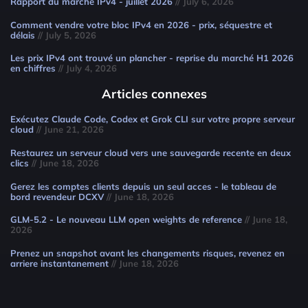
Rapport du marché IPv4 - juillet 2026
// July 6, 2026
Comment vendre votre bloc IPv4 en 2026 - prix, séquestre et
délais
// July 5, 2026
Les prix IPv4 ont trouvé un plancher - reprise du marché H1 2026
en chiffres
// July 4, 2026
Articles connexes
Exécutez Claude Code, Codex et Grok CLI sur votre propre serveur
cloud
// June 21, 2026
Restaurez un serveur cloud vers une sauvegarde recente en deux
clics
// June 18, 2026
Gerez les comptes clients depuis un seul acces - le tableau de
bord revendeur DCXV
// June 18, 2026
GLM-5.2 - Le nouveau LLM open weights de reference
// June 18,
2026
Prenez un snapshot avant les changements risques, revenez en
arriere instantanement
// June 18, 2026