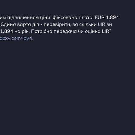
иким підвищенням ціни: фіксована плата, EUR 1,894
 Єдина варта дія - перевірити, за скільки LIR ви
,894 на рік. Потрібна передача чи оцінка LIR?
//dcxv.com/ipv4
.