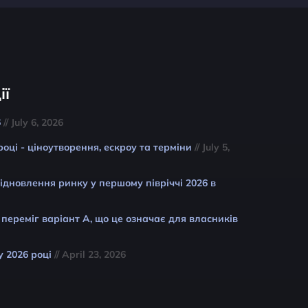
ії
6
// July 6, 2026
році - ціноутворення, ескроу та терміни
// July 5,
відновлення ринку у першому півріччі 2026 в
 переміг варіант A, що це означає для власників
у 2026 році
// April 23, 2026