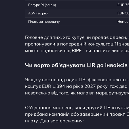
Ресурс PI (за рік)
EUR 7
ASN (за рік)
EUR 5
Плата за передачу
Немає
Головне для тих, хто купує чи продає адреси,
пропонували в попередній консультації і зно
мають надбавки від RIPE - ви платите лише ри
Чи варто об'єднувати LIR до інвойсів
Якщо у вас понад один LIR, фіксована плата 
коштує EUR 1,894 на рік з 2027 року, тож два 
незалежно від того, як мало ви маршрутизуєт
Об'єднання має сенс, коли другий LIR існує л
придбана компанія або завершений проєкт. Зл
плату. Два застереження: