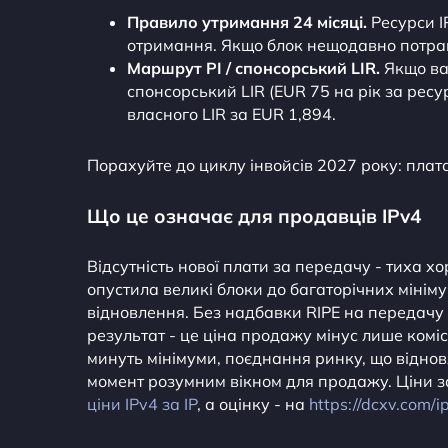
Правило утримання 24 місяці.
Ресурси I
отримання. Якщо блок нещодавно потрап
Маршрут PI / спонсорський LIR.
Якщо вам
спонсорський LIR (EUR 75 на рік за рес
власного LIR за EUR 1,894.
Порахуйте до циклу інвойсів 2027 року: плата
Що це означає для продавців IPv4
Відсутність нової плати за передачу - тиха 
опустила великі блоки до багаторічних мінімум
відновлення. Без надбавки RIPE на передачу
результат - це ціна продажу мінус лише коміс
минуть мінімуми, поєднання ринку, що віднов
момент розумним вікном для продажу. Ціни з
ціни IPv4 за IP
, а оцінку - на
https://dcxv.com/i