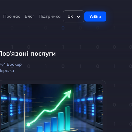
Про нас
Блог
Підтримка
Увійти
UK
Пов'язані послуги
Pv4 Брокер
Мережа