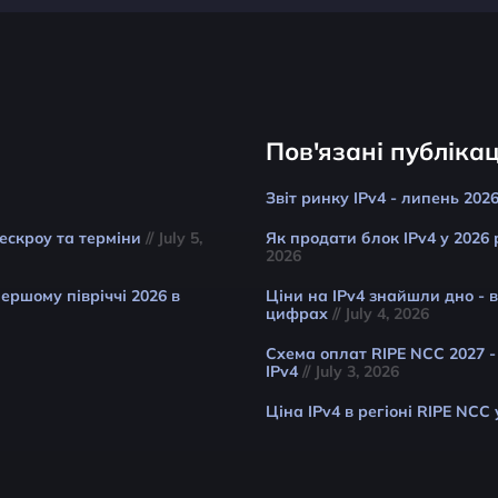
Пов'язані публікац
Звіт ринку IPv4 - липень 202
 ескроу та терміни
// July 5,
Як продати блок IPv4 у 2026 
2026
ершому півріччі 2026 в
Ціни на IPv4 знайшли дно - 
цифрах
// July 4, 2026
Схема оплат RIPE NCC 2027 -
IPv4
// July 3, 2026
Ціна IPv4 в регіоні RIPE NCC 