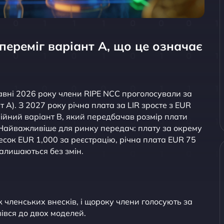
переміг варіант A, що це означає
авні 2026 року члени RIPE NCC проголосували за
 A). З 2027 року річна плата за LIR зросте з EUR
рійний варіант B, який передбачав розмір плати
. Найважливіше для ринку передач: плату за окрему
ок EUR 1,000 за реєстрацію, річна плата EUR 75
залишаються без змін.
 членських внесків, і щороку члени голосують за
вівся до двох моделей.