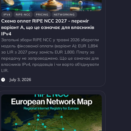
IPV4
RIPE-NCC
PRICING
NETWORKING
Схема оплат RIPE NCC 2027 - переміг
варіант A, що це означає для власників
IPv4
Загальні збори RIPE NCC у травні 2026 зберегли
модель фіксованої оплати (варіант A): EUR 1,894
за LIR з 2027 року замість EUR 1,800. Плату за
передачу не запроваджено. Що це означає для
власників IPv4, продавців і чи варто об'єднувати
LIR.
July 3, 2026