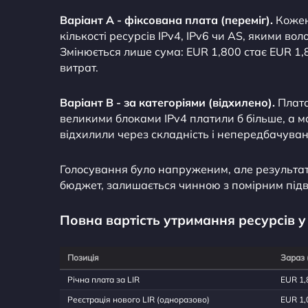
Варіант A - фіксована плата (переміг).
Кожен
кількості ресурсів IPv4, IPv6 чи AS, якими вол
Змінюється лише сума: EUR 1,800 стає EUR 1,
витрат.
Варіант B - за категоріями (відхилено).
Плата
великими блоками IPv4 платили б більше, а м
відхилили через складність і непередбачуван
Голосування було напруженим, але результат -
бюджет, залишається чинною з помірним під
Повна вартість утримання ресурсів у 
Позиція
Зараз 
Річна плата за LIR
EUR 1,
Реєстрація нового LIR (одноразово)
EUR 1,