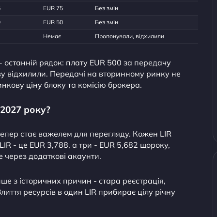
5
EUR 75
Без змін
0
EUR 50
Без змін
Немає
Пропонували, відхилили
 - останній рядок: плату EUR 500 за передачу
ву відхилили. Передачі на вторинному ринку не
нкову ціну блоку та комісію брокера.
 2027 року?
тепер стає важелем для перегляду. Кожен LIR
LIR - це EUR 3,788, а три - EUR 5,682 щороку,
е через додаткові акаунти.
ише з історичних причин - стара реєстрація,
иття ресурсів в один LIR прибирає цілу річну