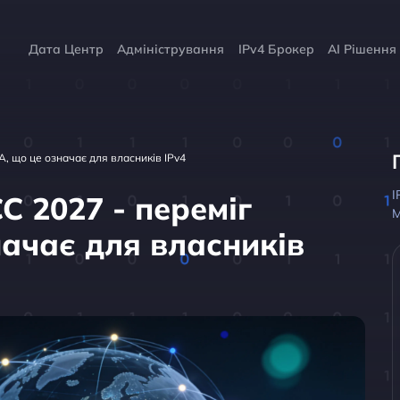
Дата Центр
Адміністрування
IPv4 Брокер
AI Рішення
A, що це означає для власників IPv4
I
C 2027 - переміг
начає для власників