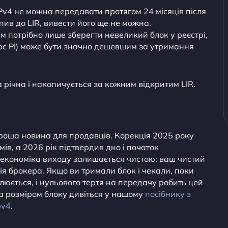
Pv4 не можна передавати протягом 24 місяців після
ив до LIR, вивести його ще не можна.
 потрібно лише зберегти невеликий блок у реєстрі,
урс PI) може бути значно дешевшим за утримання
 річна і накопичується за кожним відкритим LIR.
хороша новина для продавців. Корекція 2025 року
ів, а 2026 рік підтвердив дно і початок
 економіка виходу залишається чистою: ваш чистий
ія брокера. Якщо ви тримали блок і чекали, поки
люється, і нульового тертя на передачу робить цей
а розміром блоку дивіться у нашому
посібнику з
pv4
.