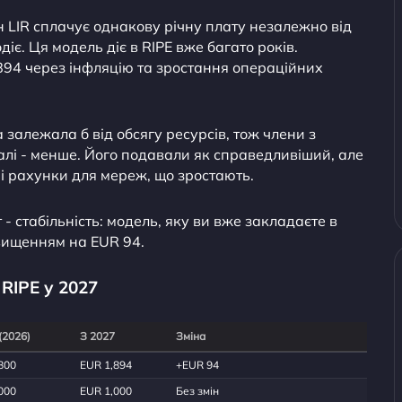
 LIR сплачує однакову річну плату незалежно від
одіє. Ця модель діє в RIPE вже багато років.
894 через інфляцію та зростання операційних
 залежала б від обсягу ресурсів, тож члени з
алі - менше. Його подавали як справедливіший, але
і рахунки для мереж, що зростають.
 стабільність: модель, яку ви вже закладаєте в
вищенням на EUR 94.
RIPE у 2027
(2026)
З 2027
Зміна
800
EUR 1,894
+EUR 94
000
EUR 1,000
Без змін