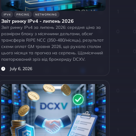
IPV4
PRICING
NETWORKING
Звіт ринку IPv4 - липень 2026
Звіт ринку IPv4 за липень 2026: середня ціна за
розміром блоку з місячними дельтами, обсяг
трансферів RIPE NCC (350-480/місяць), результат
схеми оплат GM травня 2026, що рухало столом
цього місяця та прогноз на серпень. Щомісячний
повторюваний зріз від брокериду DCXV.
July 6, 2026