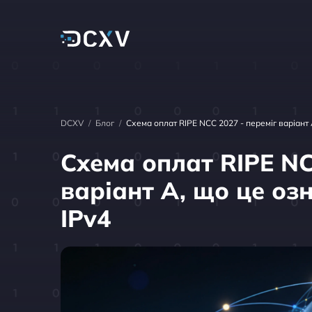
DCXV
/
Блог
/
Схема оплат RIPE NCC 2027 - переміг варіант 
Схема оплат RIPE NC
варіант A, що це оз
IPv4