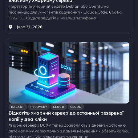
власному хмарному сервері
Перетворіть хмарний сервер Debian або Ubuntu на
пісочницю для AI-агентів кодування - Claude Code, Codex,
Grok CLI. Кодьте звідусіль, навіть з телефона.
June 21, 2026
BACKUP
RECOVERY
CLOUD
CLOUD
Відкотіть хмарний сервер до останньої резервної
копії у два кліки
Хмарні сервери DCXV тепер дозволяють відновити останню
автоматичну копію прямо з панелі керування - оберіть копію,
підтвердьте, і VM відкотиться за хвилини.