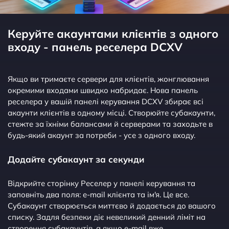
Керуйте акаунтами клієнтів з одного
входу - панель реселера DCXV
Якщо ви тримаєте сервери для клієнтів, жонглювання
окремими входами швидко набридає. Нова панель
реселера у вашій панелі керування DCXV збирає всі
акаунти клієнтів в одному місці. Створюйте субакаунти,
стежте за їхніми балансами й серверами та заходьте в
будь-який акаунт за потреби - усе з одного входу.
Додайте субакаунт за секунди
Відкрийте сторінку Реселер у панелі керування та
заповніть два поля: e-mail клієнта та ім'я. Це все.
Субакаунт створюється миттєво й додається до вашого
списку. Задля безпеки діє невеликий денний ліміт на
створення субакаунтів, а якщо e-mail вже