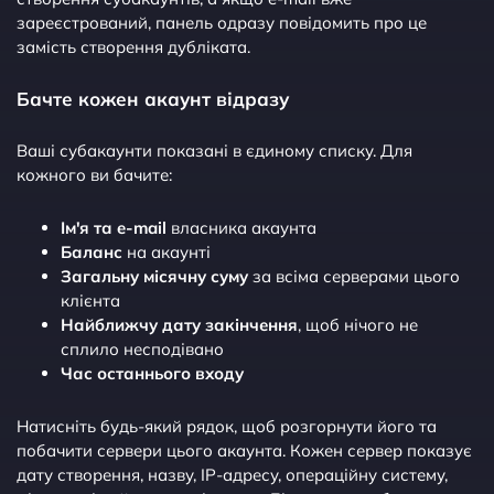
зареєстрований, панель одразу повідомить про це
замість створення дубліката.
Бачте кожен акаунт відразу
Ваші субакаунти показані в єдиному списку. Для
кожного ви бачите:
Ім'я та e-mail
власника акаунта
Баланс
на акаунті
Загальну місячну суму
за всіма серверами цього
клієнта
Найближчу дату закінчення
, щоб нічого не
сплило несподівано
Час останнього входу
Натисніть будь-який рядок, щоб розгорнути його та
побачити сервери цього акаунта. Кожен сервер показує
дату створення, назву, IP-адресу, операційну систему,