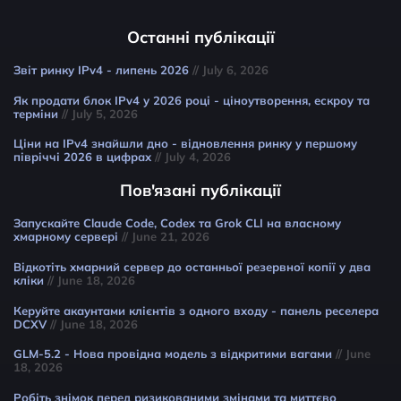
Останні публікації
Звіт ринку IPv4 - липень 2026
// July 6, 2026
Як продати блок IPv4 у 2026 році - ціноутворення, ескроу та
терміни
// July 5, 2026
Ціни на IPv4 знайшли дно - відновлення ринку у першому
півріччі 2026 в цифрах
// July 4, 2026
Пов'язані публікації
Запускайте Claude Code, Codex та Grok CLI на власному
хмарному сервері
// June 21, 2026
Відкотіть хмарний сервер до останньої резервної копії у два
кліки
// June 18, 2026
Керуйте акаунтами клієнтів з одного входу - панель реселера
DCXV
// June 18, 2026
GLM-5.2 - Нова провідна модель з відкритими вагами
// June
18, 2026
Робіть знімок перед ризикованими змінами та миттєво