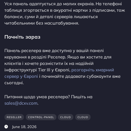
Уся панель адаптується до малих екранів. На телефоні
таблиця згортається в акуратні картки з підписами, тож
баланси, суми й деталі серверів лишаються
читабельними без масштабування.
Почніть зараз
Панель реселера вже доступна у вашій панелі
керування в розділі Реселер. Якщо ви хостите для
клієнтів і хочете розмістити їх на надійній
інфраструктурі Tier III у Європі,
розгорніть хмарний
сервер у Європі
і починайте додавати субакаунти вже
сьогодні.
Питання щодо умов реселера? Пишіть на
sales@dcxv.com
.
RESELLER
CONTROL-PANEL
CLOUD
CLOUD
June 18, 2026