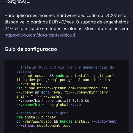
PostgreSQL.
Para aplicacoes maiores, hardware dedicado da DCXV esta
disponivel a partir de EUR 49/mes. O suporte de engenheiros
24/7 esta incluido em todos os planos. Mais informacoes em
https://dcxv.com/data-center#cloud
Guia de configuracao
# Instalar Ruby 3.3 via rbenv e dependencias do
sistema
sudo
apt
update
&&
sudo
apt
install
-y
git
curl
libpq-dev
postgresql
postgresql-contrib
redis-
server
nginx
git
clone
https://github.com/rbenv/rbenv.git
~/.rbenv
&&
echo
'
eval "$(~/.rbenv/bin/rbenv
init -)"
'
>>
~/.bashrc
~
/.rbenv/bin/rbenv install 3.3.0 &&
~/.rbenv/bin/rbenv
global
3.3.0
# Instalar Bundler e gems
gem
install
bundler
cd
/var/www/myapp
&&
bundle
install
--deployment
--without
development
test