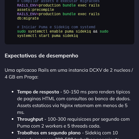
# Compilar assets e executar migracoes
RAILS_ENV
=
production
bundle
exec
rails
assets:precompile
RAILS_ENV
=
production
bundle
exec
rails
db:migrate
# Iniciar Puma e Sidekiq com systemd
sudo
systemctl
enable
puma
sidekiq
&&
sudo
systemctl
start
puma
sidekiq
Expectativas de desempenho
Uma aplicacao Rails em uma instancia DCXV de 2 nucleos /
4 GB em Praga:
Tempo de resposta
- 50-150 ms para renders tipicos
de paginas HTML com consultas ao banco de dados.
Assets estaticos via Nginx retornam em menos de 5
ms.
Throughput
- 100-300 requisicoes por segundo com
Puma com 2 workers e 5 threads cada.
Trabalhos em segundo plano
- Sidekiq com 10