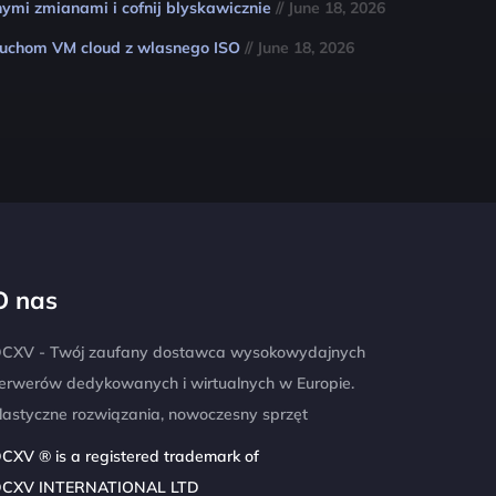
mi zmianami i cofnij blyskawicznie
// June 18, 2026
uruchom VM cloud z wlasnego ISO
// June 18, 2026
O nas
CXV - Twój zaufany dostawca wysokowydajnych
erwerów dedykowanych i wirtualnych w Europie.
lastyczne rozwiązania, nowoczesny sprzęt
CXV ® is a registered trademark of
CXV INTERNATIONAL LTD