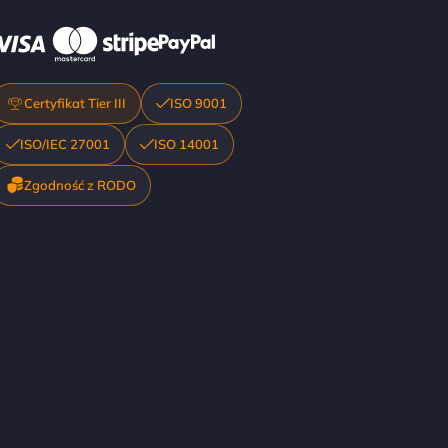
Certyfikat Tier III
ISO 9001
ISO/IEC 27001
ISO 14001
Zgodność z RODO