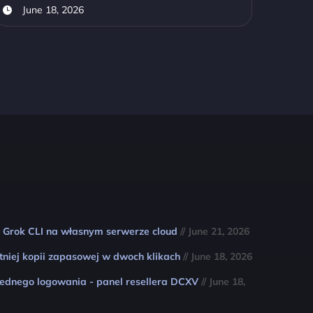
June 18, 2026
 Grok CLI na własnym serwerze cloud
// June 21, 2026
tniej kopii zapasowej w dwoch klikach
// June 18, 2026
jednego logowania - panel resellera DCXV
// June 18,