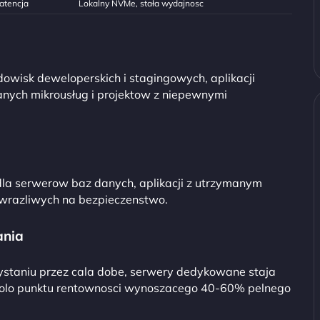
atencja
Lokalny NVMe, stała wydajnosc
owisk deweloperskich i stagingowych, aplikacji
ych mikrousług i projektow z niepewnymi
 serwerow baz danych, aplikacji z utrzymanym
 wrazliwych na bezpieczenstwo.
ania
ystaniu przez cala dobe, serwery dedykowane staja
okolo punktu rentownosci wynoszacego 40-60% pelnego