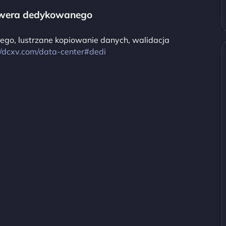
erwera dedykowanego
go, lustrzane kopiowanie danych, walidacja
//dcxv.com/data-center#dedi