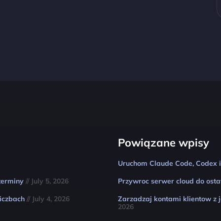
Powiązane wpisy
Uruchom Claude Code, Codex i
 terminy
// July 5, 2026
Przywroc serwer cloud do osta
liczbach
// July 4, 2026
Zarzadzaj kontami klientow z 
2026