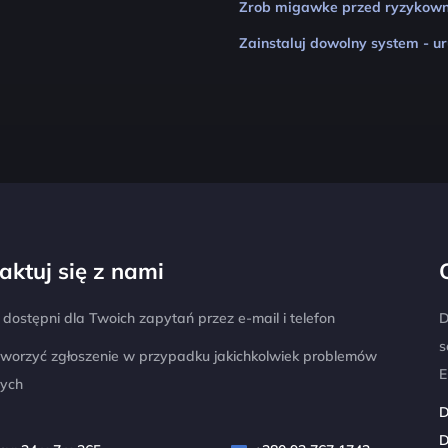
Zrob migawke przed ryzykowny
Zainstaluj dowolny system - 
aktuj się z nami
dostępni dla Twoich zapytań przez e-mail i telefon
D
s
tworzyć zgłoszenie w przypadku jakichkolwiek problemów
E
nych
D
D