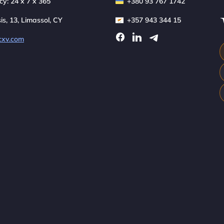
y: 24 x 7 x 365
+380 93 767 1742
sis, 13, Limassol, CY
+357 943 344 15
cxv.com