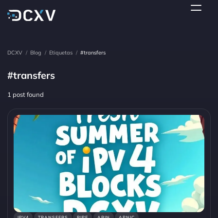
DCXV
/
Blog
/
Etiquetas
/
#transfers
#transfers
1 post found
IPV4
TRANSFERS
RIPE
ARIN
APNIC