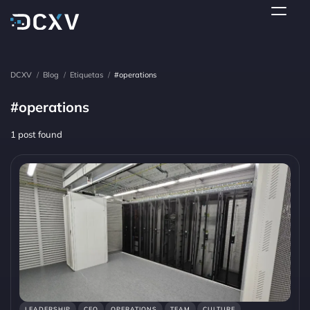
DCXV
/
Blog
/
Etiquetas
/
#operations
#operations
1 post found
LEADERSHIP
CEO
OPERATIONS
TEAM
CULTURE