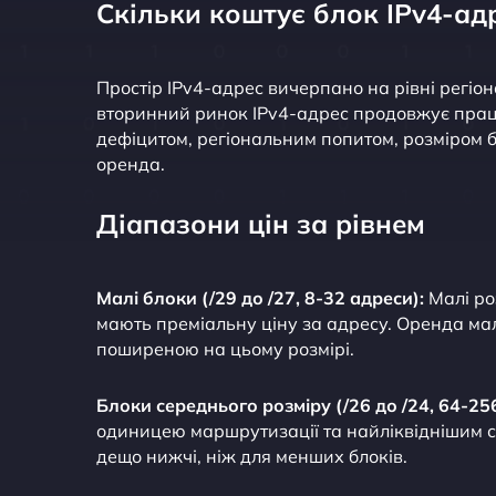
Скільки коштує блок IPv4-адр
Простір IPv4-адрес вичерпано на рівні регіон
вторинний ринок IPv4-адрес продовжує пра
дефіцитом, регіональним попитом, розміром б
оренда.
Діапазони цін за рівнем
Малі блоки (/29 до /27, 8-32 адреси):
Малі ро
мають преміальну ціну за адресу. Оренда мал
поширеною на цьому розмірі.
Блоки середнього розміру (/26 до /24, 64-25
одиницею маршрутизації та найліквіднішим с
дещо нижчі, ніж для менших блоків.