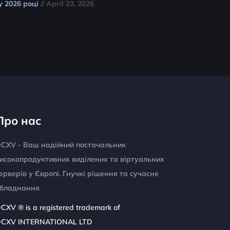
у 2026 році
// April 23, 2026
Про нас
CXV - Ваш надійний постачальник
исокопродуктивних виділених та віртуальних
ерверів у Європі. Гнучкі рішення та сучасне
бладнання
CXV ® is a registered trademark of
CXV INTERNATIONAL LTD