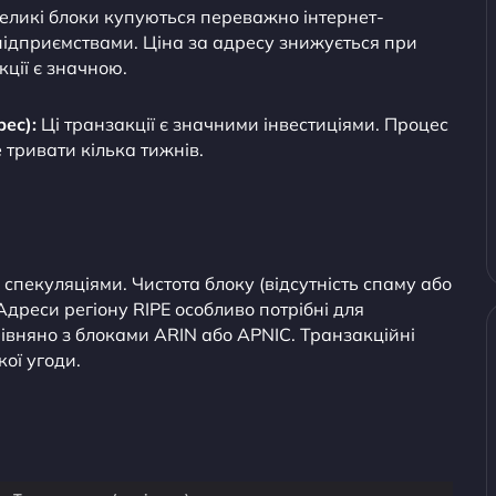
еликі блоки купуються переважно інтернет-
дприємствами. Ціна за адресу знижується при
кції є значною.
рес):
Ці транзакції є значними інвестиціями. Процес
 тривати кілька тижнів.
спекуляціями. Чистота блоку (відсутність спаму або
 Адреси регіону RIPE особливо потрібні для
івняно з блоками ARIN або APNIC. Транзакційні
ої угоди.