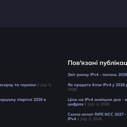
Пов'язані публікац
Звіт ринку IPv4 - липень 202
 ескроу та терміни
// July 5,
Як продати блок IPv4 у 2026 
2026
ершому півріччі 2026 в
Ціни на IPv4 знайшли дно - 
цифрах
// July 4, 2026
Схема оплат RIPE NCC 2027 -
IPv4
// July 3, 2026