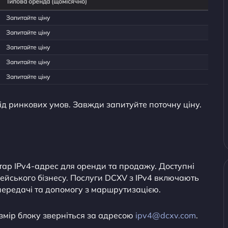
Типова оренда (щомісячно)
Запитайте ціну
Запитайте ціну
Запитайте ціну
Запитайте ціну
Запитайте ціну
ід ринкових умов. Завжди запитуйте поточну ціну.
ар IPv4-адрес для оренди та продажу. Доступні
пейського бізнесу. Послуги DCXV з IPv4 включають
передачі та допомогу з маршрутизацією.
змір блоку зверніться за адресою
ipv4@dcxv.com
.