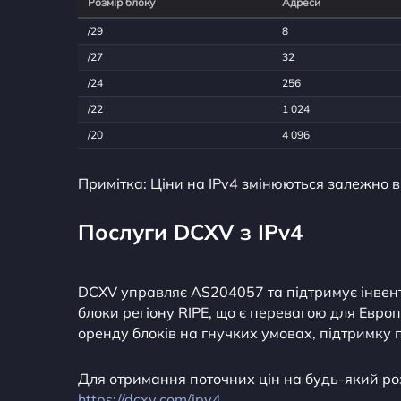
Розмір блоку
Адреси
/29
8
/27
32
/24
256
/22
1 024
/20
4 096
Примітка: Ціни на IPv4 змінюються залежно в
Послуги DCXV з IPv4
DCXV управляє AS204057 та підтримує інвент
блоки регіону RIPE, що є перевагою для Евро
оренду блоків на гнучких умовах, підтримку 
Для отримання поточних цін на будь-який ро
https://dcxv.com/ipv4