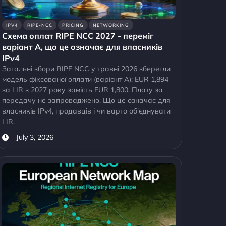
IPV4
RIPE-NCC
PRICING
NETWORKING
Схема оплат RIPE NCC 2027 - переміг
варіант A, що це означає для власників
IPv4
Загальні збори RIPE NCC у травні 2026 зберегли
модель фіксованої оплати (варіант A): EUR 1,894
за LIR з 2027 року замість EUR 1,800. Плату за
передачу не запроваджено. Що це означає для
власників IPv4, продавців і чи варто об'єднувати
LIR.
July 3, 2026