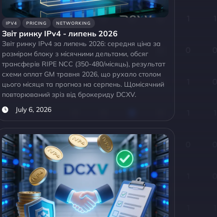
IPV4
PRICING
NETWORKING
Звіт ринку IPv4 - липень 2026
Звіт ринку IPv4 за липень 2026: середня ціна за
розміром блоку з місячними дельтами, обсяг
трансферів RIPE NCC (350-480/місяць), результат
схеми оплат GM травня 2026, що рухало столом
цього місяця та прогноз на серпень. Щомісячний
повторюваний зріз від брокериду DCXV.
July 6, 2026