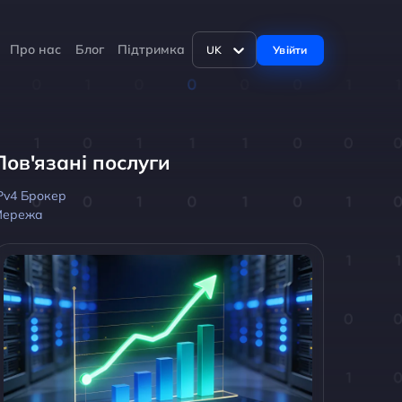
Про нас
Блог
Підтримка
Увійти
UK
Пов'язані послуги
Pv4 Брокер
Мережа