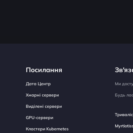
Посилання
Зв'яз
Дата Центр
Ми дост
Хмарні сервери
Будь лас
Виділені сервери
Триваліс
GPU-сервери
Myrtiotis
Кластери Kubernetes