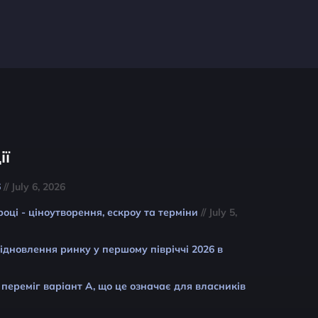
ії
6
// July 6, 2026
році - ціноутворення, ескроу та терміни
// July 5,
відновлення ринку у першому півріччі 2026 в
 переміг варіант A, що це означає для власників