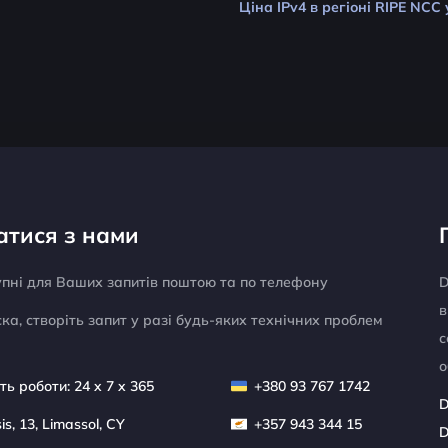
Ціна IPv4 в регіоні RIPE NCC 
атися з нами
упні для Ваших запитів поштою та по телефону
D
в
ка, створіть запит у разі будь-яких технічних проблем
с
о
ть роботи: 24 x 7 x 365
+380 93 767 1742
D
sis, 13, Limassol, CY
+357 943 344 15
D