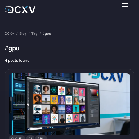
DCXV
/
Blog
/
Tag
/
#gpu
#gpu
4 posts found
CLOUD
AI
GPU