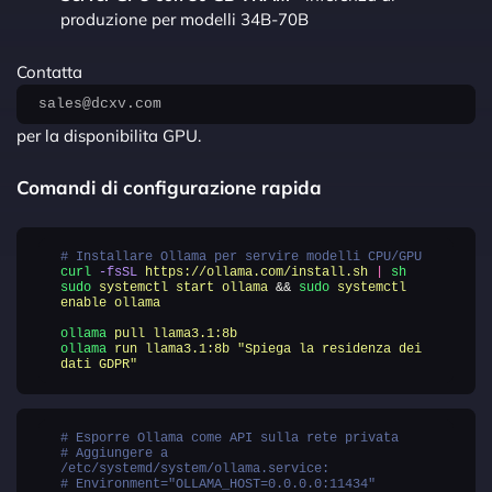
produzione per modelli 34B-70B
Contatta
sales@dcxv.com
per la disponibilita GPU.
Comandi di configurazione rapida
# Installare Ollama per servire modelli CPU/GPU
curl
-fsSL
https://ollama.com/install.sh
|
sh
sudo
systemctl
start
ollama
&&
sudo
systemctl
enable
ollama
ollama
pull
llama3.1:8b
ollama
run
llama3.1:8b
"
Spiega la residenza dei
dati GDPR
"
# Esporre Ollama come API sulla rete privata
# Aggiungere a
/etc/systemd/system/ollama.service:
# Environment="OLLAMA_HOST=0.0.0.0:11434"