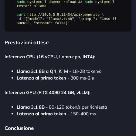
sudo
systemctl
daemon-reload
&&
sudo
systemctl
restart
ollama
curl
http://10.0.0.5:11434/api/generate
\
-d
'
{"model": "llama3.1:8b", "prompt": "Cosè il
GDPR?", "stream": false}
'
Prestazioni attese
Inferenza CPU (16 vCPU, llama.cpp, INT4):
Llama 3.1 8B a Q4_K_M
- 18-28 token/s
Latenza al primo token
- 800 ms-2 s
Inferenza GPU (RTX 4090 24 GB, vLLM):
Llama 3.1 8B
- 80-120 token/s per richiesta
Latenza al primo token
- 150-400 ms
Conclusione