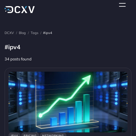
DCXV
/
Blog
/
Tags
/
#ipv4
#ipv4
34 posts found
IPV4
PRICING
NETWORKING