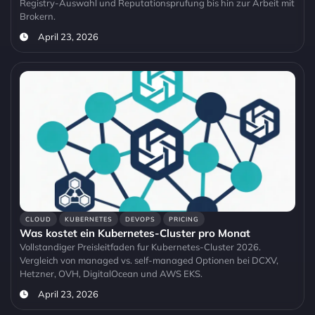
Registry-Auswahl und Reputationsprufung bis hin zur Arbeit mit
Brokern.
April 23, 2026
CLOUD
KUBERNETES
DEVOPS
PRICING
Was kostet ein Kubernetes-Cluster pro Monat
Vollstandiger Preisleitfaden fur Kubernetes-Cluster 2026.
Vergleich von managed vs. self-managed Optionen bei DCXV,
Hetzner, OVH, DigitalOcean und AWS EKS.
April 23, 2026