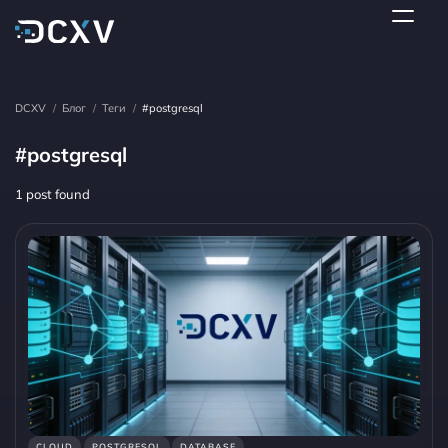
DCXV
/
Блог
/
Теги
/
#postgresql
#postgresql
1 post found
CLOUD
POSTGRESQL
DATABASE