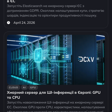
в ЄС
Запустіть Elasticsearch на хмарному сервері ЄС з
дотриманням GDPR. Охоплює налаштування купи, стратегію
шардів, індексацію та орієнтири продуктивності пошуку.
April 24, 2026
CLOUD
AI
GPU
Хмарний сервер для ШІ-інференції в Європі: GPU
та CPU
Запустіть навантаження ШІ-інференції на хмарному сервері
ЄС. Охоплює GPU проти CPU, характеристики, налаштування
обслуговування моделей та орієнтири пропускної здатності.