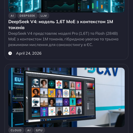
AI
DEEPSEEK
LLM
DeepSeek V4: модель 1,6T MoE з контекстом 1M
токенів
DeepSeek V4 представляє моделі Pro (1,6T) та Flash (284B)
MoE з контекстом 1M токенів, гібридною увагою та трьома
режимами мислення для самохостингу в ЄС.
April 24, 2026
CLOUD
AI
GPU