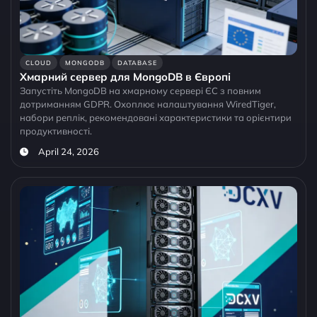
CLOUD
MONGODB
DATABASE
Хмарний сервер для MongoDB в Європі
Запустіть MongoDB на хмарному сервері ЄС з повним
дотриманням GDPR. Охоплює налаштування WiredTiger,
набори реплік, рекомендовані характеристики та орієнтири
продуктивності.
April 24, 2026