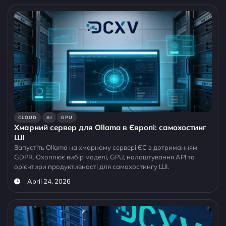
CLOUD
AI
GPU
Хмарний сервер для Ollama в Європі: самохостинг
ШІ
Запустіть Ollama на хмарному сервері ЄС з дотриманням
GDPR. Охоплює вибір моделі, GPU, налаштування API та
орієнтири продуктивності для самохостингу ШІ.
April 24, 2026