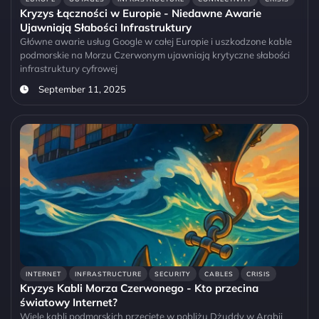
Kryzys Łączności w Europie - Niedawne Awarie
Ujawniają Słabości Infrastruktury
Główne awarie usług Google w całej Europie i uszkodzone kable
podmorskie na Morzu Czerwonym ujawniają krytyczne słabości
infrastruktury cyfrowej
September 11, 2025
INTERNET
INFRASTRUCTURE
SECURITY
CABLES
CRISIS
Kryzys Kabli Morza Czerwonego - Kto przecina
światowy Internet?
Wiele kabli podmorskich przecięte w pobliżu Dżuddy w Arabii