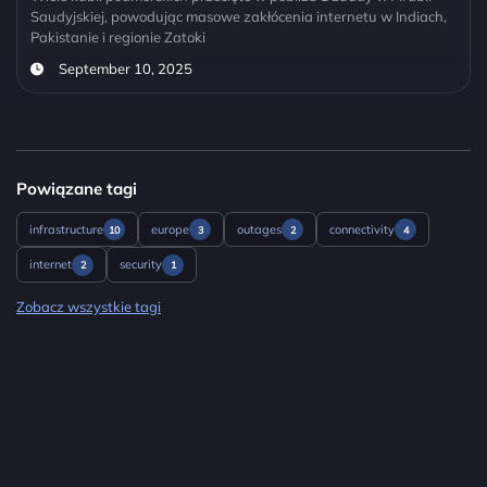
Saudyjskiej, powodując masowe zakłócenia internetu w Indiach,
Pakistanie i regionie Zatoki
September 10, 2025
Powiązane tagi
infrastructure
europe
outages
connectivity
10
3
2
4
internet
security
2
1
Zobacz wszystkie tagi