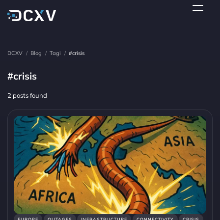
DCXV
/
Blog
/
Tagi
/
#crisis
#crisis
2 posts found
EUROPE
OUTAGES
INFRASTRUCTURE
CONNECTIVITY
CRISIS