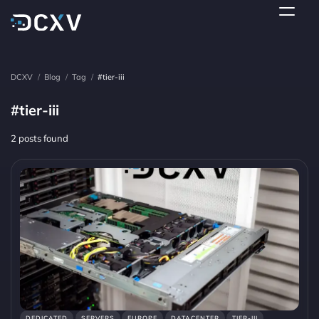
DCXV
/
Blog
/
Tag
/
#tier-iii
#tier-iii
2 posts found
DEDICATED
SERVERS
EUROPE
DATACENTER
TIER-III