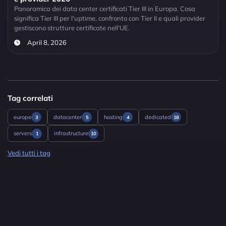
Panoramica dei data center certificati Tier III in Europa. Cosa
significa Tier III per l'uptime, confronto con Tier II e quali provider
gestiscono strutture certificate nell'UE.
April 8, 2026
Tag correlati
europe
datacenter
hosting
dedicated
3
5
4
18
servers
infrastructure
1
10
Vedi tutti i tag