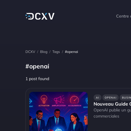
Centre
DCXV
/
Blog
/
Tags
/
#openai
#openai
1 post found
AI
OPENAI
BUSI
Nouveau Guide Op
OpenAI publie un gui
commerciales