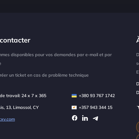
contacter
mes disponibles pour vos demandes par e-mail et par
D
e
s
E
créer un ticket en cas de problème technique
D
D
de travail: 24 x 7 x 365
+380 93 767 1742
sis, 13, Limassol, CY
+357 943 344 15
cxv.com