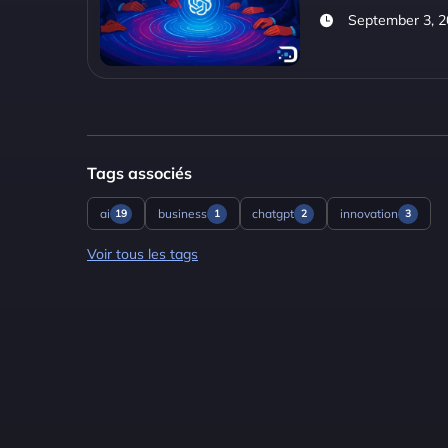
September 3, 
Tags associés
ai
business
chatgpt
innovation
19
1
2
3
Voir tous les tags