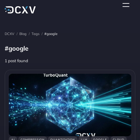
DCXV
/
Blog
/
Tags
/
#google
#google
1 post found
AI
COMPRESSION
QUANTIZATION
LLM
GOOGLE
CLOUD