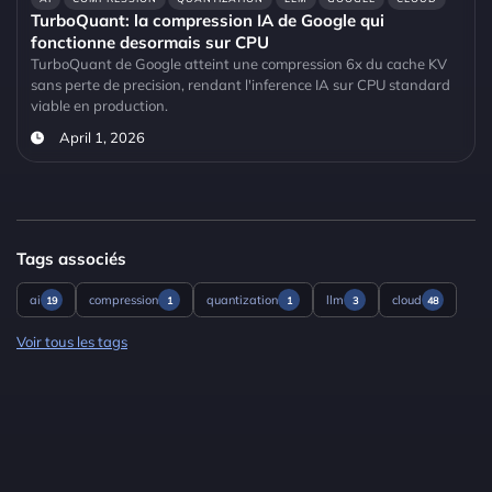
TurboQuant: la compression IA de Google qui
fonctionne desormais sur CPU
TurboQuant de Google atteint une compression 6x du cache KV
sans perte de precision, rendant l'inference IA sur CPU standard
viable en production.
April 1, 2026
Tags associés
ai
compression
quantization
llm
cloud
19
1
1
3
48
Voir tous les tags