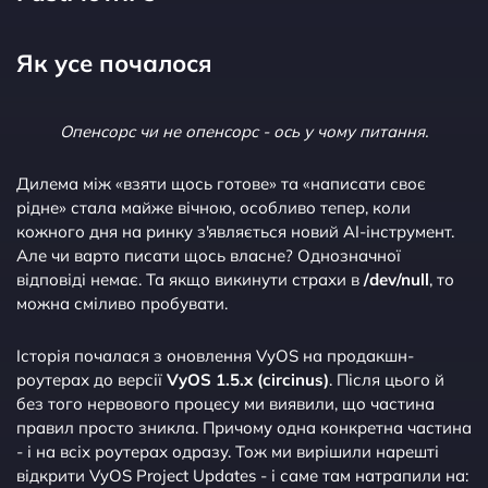
Як усе почалося
Опенсорс чи не опенсорс - ось у чому питання.
Дилема між «взяти щось готове» та «написати своє
рідне» стала майже вічною, особливо тепер, коли
кожного дня на ринку з'являється новий AI-інструмент.
Але чи варто писати щось власне? Однозначної
відповіді немає. Та якщо викинути страхи в
/dev/null
, то
можна сміливо пробувати.
Історія почалася з оновлення VyOS на продакшн-
роутерах до версії
VyOS 1.5.x (circinus)
. Після цього й
без того нервового процесу ми виявили, що частина
правил просто зникла. Причому одна конкретна частина
- і на всіх роутерах одразу. Тож ми вирішили нарешті
відкрити VyOS Project Updates - і саме там натрапили на: