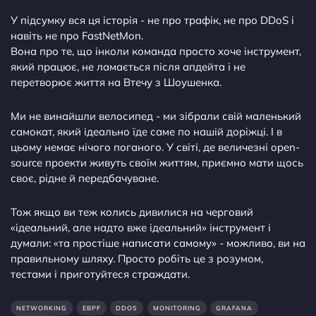
У підсумку вся ця історія - не про трафік, не про DDoS і
навіть не про FastNetMon.
Вона про те, що інколи команда просто хоче інструмент,
який працює, не ламається після апдейта і не
перетворює життя на Втечу з Шоушенка.
Ми не винайшли велосипед - ми зібрали свій маленький
самокат, який ідеально їде саме по нашій доріжці. І в
цьому немає нічого поганого. У світі, де величезні open-
source проекти живуть своїм життям, приємно мати щось
своє, рідне й передбачуване.
Тож якщо ви теж колись дивилися на черговий
«ідеальний, але надто вже ідеальний» інструмент і
думали: «та простіше написати самому» - можливо, ви на
правильному шляху. Просто робіть це з розумом,
тестами і приготуйтеся страждати.
NETWORKING
EBPF
DDOS
MONITORING
GRAFANA