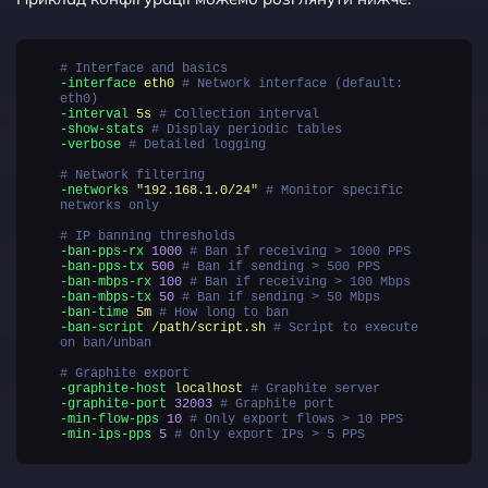
# Interface and basics
-interface
eth0
# Network interface (default:
eth0)
-interval
5s
# Collection interval
-show-stats
# Display periodic tables
-verbose
# Detailed logging
# Network filtering
-networks
"
192.168.1.0/24
"
# Monitor specific
networks only
# IP banning thresholds
-ban-pps-rx
1000
# Ban if receiving > 1000 PPS
-ban-pps-tx
500
# Ban if sending > 500 PPS
-ban-mbps-rx
100
# Ban if receiving > 100 Mbps
-ban-mbps-tx
50
# Ban if sending > 50 Mbps
-ban-time
5m
# How long to ban
-ban-script
/path/script.sh
# Script to execute
on ban/unban
# Graphite export
-graphite-host
localhost
# Graphite server
-graphite-port
32003
# Graphite port
-min-flow-pps
10
# Only export flows > 10 PPS
-min-ips-pps
5
# Only export IPs > 5 PPS