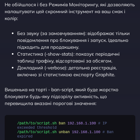
Не обійшлося і без Режимів Моніторингу, які дозволяють
налаштувати цей скромний інструмент на ваш смак і
колір:
Без звуку (за замовчуванням): відображає тільки
повідомлення про блокування і запуск. Ідеально
підходить для продакшену.
Статистика (-show-stats): показує періодичні
таблиці трафіку, відсортовані за обсягом.
Докладний (-verbose): детальна реєстрація,
включно зі статистикою експорту Graphite.
Вишенька на торті - ban-script, який буде жорстко
блокувати будь-яку підозрілу активність, що
перевищила вказані порогові значення:
/path/to/script.sh
ban
192.168.1.100
# IP
exceeded threshold
/path/to/script.sh
unban
192.168.1.100
# Ban
expired