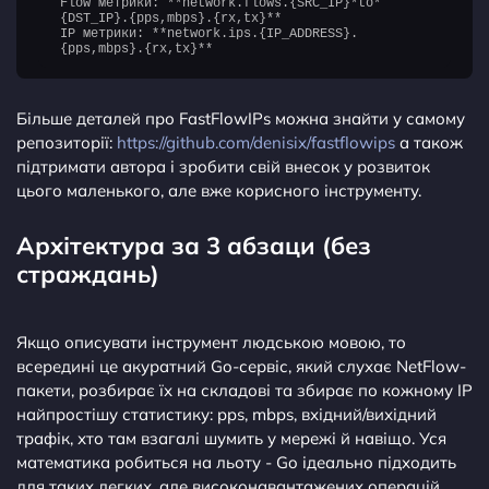
Flow метрики: **network.flows.{SRC_IP}*to*
{DST_IP}.{pps,mbps}.{rx,tx}**
IP метрики: **network.ips.{IP_ADDRESS}.
Більше деталей про FastFlowIPs можна знайти у самому
репозиторії:
https://github.com/denisix/fastflowips
а також
підтримати автора і зробити свій внесок у розвиток
цього маленького, але вже корисного інструменту.
Архітектура за 3 абзаци (без
страждань)
Якщо описувати інструмент людською мовою, то
всередині це акуратний Go-сервіс, який слухає NetFlow-
пакети, розбирає їх на складові та збирає по кожному IP
найпростішу статистику: pps, mbps, вхідний/вихідний
трафік, хто там взагалі шумить у мережі й навіщо. Уся
математика робиться на льоту - Go ідеально підходить
для таких легких, але високонавантажених операцій.