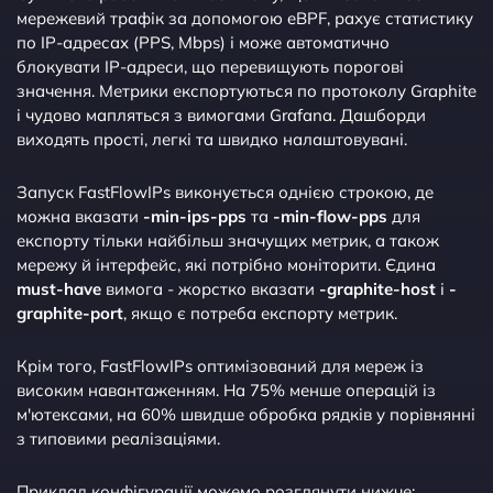
мережевий трафік за допомогою eBPF, рахує статистику
по IP-адресах (PPS, Mbps) і може автоматично
блокувати IP-адреси, що перевищують порогові
значення. Метрики експортуються по протоколу Graphite
і чудово мапляться з вимогами Grafana. Дашборди
виходять прості, легкі та швидко налаштовувані.
Запуск FastFlowIPs виконується однією строкою, де
можна вказати
-min-ips-pps
та
-min-flow-pps
для
експорту тільки найбільш значущих метрик, а також
мережу й інтерфейс, які потрібно моніторити. Єдина
must-have
вимога - жорстко вказати
-graphite-host
і
-
graphite-port
, якщо є потреба експорту метрик.
Крім того, FastFlowIPs оптимізований для мереж із
високим навантаженням. На 75% менше операцій із
м'ютексами, на 60% швидше обробка рядків у порівнянні
з типовими реалізаціями.
Приклад конфігурації можемо розглянути нижче: