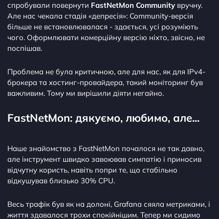
спробували повернути
FastNetMon Community
вручну.
Але нас чекала стадія «депресія»: Community-версія
більше не встановлювалася - здається, усі розуміють
чого. Оформлювати комерційну версію ніхто, звісно, не
поспішав.
Проблема не була критичною, але для нас, як для IPv4-
брокера та хостинг-провайдера, такий моніторинг був
важливим. Тому ми вирішили діяти негайно.
FastNetMon: дякуємо, любимо, але...
Наше знайомство з FastNetMon почалося не так давно,
але інструмент швидко завоював симпатію і приносив
відчутну користь, навіть попри те, що стабільно
відкушував близько 30% CPU.
Весь трафік був як на долоні, Grafana сяяла метриками, і
життя здавалося трохи спокійнішим. Тепер ми сидимо