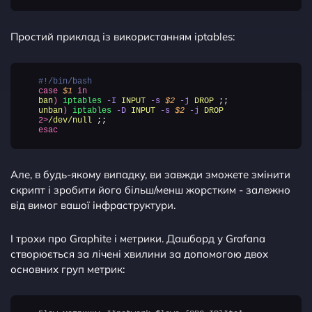
Простий приклад із використанням iptables:
#!/bin/bash
case
$1
in
ban
)
iptables
-I
INPUT
-s
$2
-j
DROP
;;
unban
)
iptables
-D
INPUT
-s
$2
-j
DROP
2>
/dev/null
;;
esac
Але, в будь-якому випадку, ви завжди зможете змінити
скрипт і зробити його більш/менш жорстким - залежно
від вимог вашої інфраструктури.
І трохи про Graphite і метрики. Дашборд у Grafana
створюється за лічені хвилини за допомогою двох
основних груп метрик: