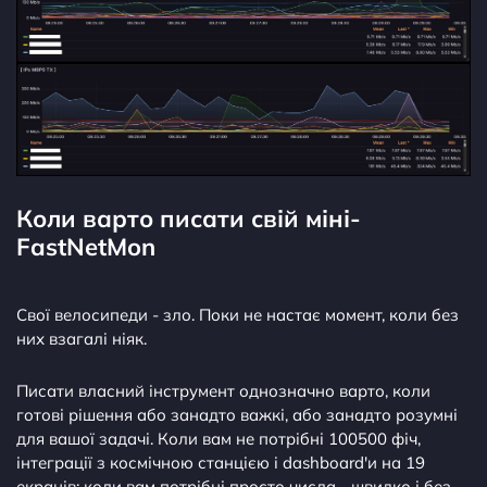
Коли варто писати свій міні-
FastNetMon
Свої велосипеди - зло. Поки не настає момент, коли без
них взагалі ніяк.
Писати власний інструмент однозначно варто, коли
готові рішення або занадто важкі, або занадто розумні
для вашої задачі. Коли вам не потрібні 100500 фіч,
інтеграції з космічною станцією і dashboard'и на 19
екранів; коли вам потрібні просто числа - швидко і без