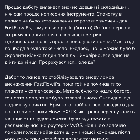
Процес дебагу виявився значно довшим і складнішим,
ніж сам процес написання інструмента. Спочатку в
планах не було встановлення порогових значень для
FastFlowIPs, тому кілька разів (багато) Grafana нервово
затримувала дихання від кількості метрик і
відмовлялася навіть просто показувати нам їх. У легенді
дашбордів було таке число IP-адрес, що їх можна було б
скролити кілька годин поспіль і, ймовірно, все одно не
дійти до кінця. Прорахувалися... але де?
Дебаг то ламав, то стабілізував, то знову ламав
виснажений FastFlowIPs, поки той не починав тихо
плакати у corner-case-ах. Метрик було то надто багато,
то надто мало, то не було взагалі нічого. Очевидно, від
надлишку почуттів. Крім того, найбільшою загадкою для
нас стали метрики Flows RX/TX, які трохи переплутались
місцями - що чудово можна було відстежити в
реальному часі на роутерах VyOS. Над цією задачею
ламали голову найвидатніші уми нашої команди, після
чого все ж таки мета була досягнута: метрики