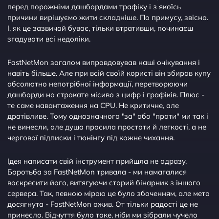
перед порожніми дашбордами трафіку і з якоїсь
причини вирішуємо жити складніше. По примусу, звісно.
І, як це зазвичай буває, тільки втративши, починаєш
згадувати всі недоліки.
FastNetMon загалом виправдовував наші очікування і
навіть більше. Але при всій своїй користі він збирав купу
абсолютно непотрібної інформації, перетворюючи
дашборди на строкате місиво з цифр і графіків. Плюс -
те саме навантаження на CPU. Не критичне, але
дратівливе. Тому однозначного "за" або "проти" ми так і
не винесли, але душа просила простоти й легкості, а не
чергової підписки і тюнінгу під кожне чихання.
Ідея написати свій інструмент прийшла не одразу.
Боротьба за FastNetMon тривала - ми намагалися
воскресити його, витягуючи старий бінарник з іншого
сервера. Так, певною мірою це було збоченням, але мета
досягнута - FastNetMon ожив. От тільки радості це не
принесло. Відчуття було таке, ніби ми зібрали чучело