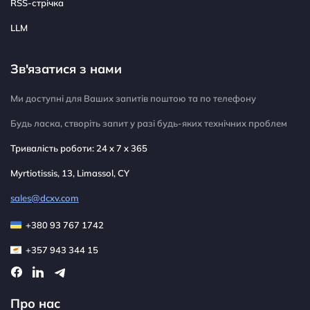
RSS-стрічка
LLM
Зв'язатися з нами
Ми доступні для Ваших запитів поштою та по телефону
Будь ласка, створіть запит у разі будь-яких технічних проблем
Тривалість роботи: 24 x 7 x 365
Myrtiotissis, 13, Limassol, CY
sales@dcxv.com
+380 93 767 1742
+357 943 344 15
Про нас