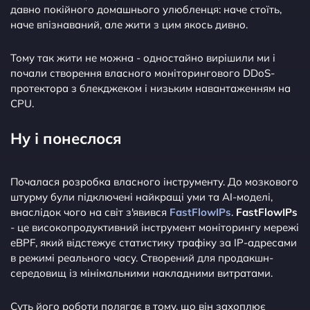
давно покійного домашнього улюбленця: наче стоїть,
наче впізнаваний, але жити з цим якось дивно.
Тому так жити не можна - одностайно вирішили ми і
почали створення власного моніторингового DDoS-
протектора з блекджеком і низьким навантаженням на
CPU.
Ну і понеслося
Почалася розробка власного інструменту. До мозкового
штурму були підключені найкращі уми та AI-моделі,
внаслідок чого на світ з'явився
FastFlowIPs
.
FastFlowIPs
- це високопродуктивний інструмент моніторингу мережі
eBPF, який відстежує статистику трафіку за IP-адресами
в режимі реального часу. Створений для продакшн-
середовищ із мінімальними накладними витратами.
Суть його роботи полягає в тому, що він захоплює