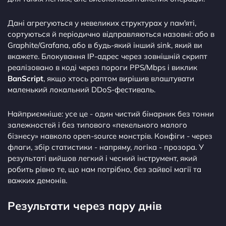
Дані агрегуються у невеликих структурах у пам'яті,
сортуються й періодично відправляються назовні: або в
Graphite/Grafana, або в будь-який інший sink, який ви
вкажете. Блокування IP-адрес через зовнішній скрипт
реалізовано в коді через пороги PPS/Mbps і виклик
BanScript
, якщо хтось раптом вирішив влаштувати
маленький локальний DDoS-фестиваль.
Найприємніше: усе це - один чистий бінарник без тонни
залежностей і без типового «пекельного малого
бізнесу» навколо open-source монстрів. Конфіги - через
флаги, збір статистики - напряму, логіка - прозора. У
результаті вийшов легкий і чесний інструмент, який
робить рівно те, що нам потрібно, без зайвої магії та
важких демонів.
Результати через пару днів