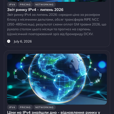
IPV4
PRICING
NETWORKING
Звіт ринку IPv4 - липень 2026
Звіт ринку IPv4 за липень 2026: середня ціна за розміром
блоку з місячними дельтами, обсяг трансферів RIPE NCC
(350-480/місяць), результат схеми оплат GM травня 2026, що
рухало столом цього місяця та прогноз на серпень.
Щомісячний повторюваний зріз від брокериду DCXV.
July 6, 2026
IPV4
PRICING
NETWORKING
Ціни на IPv4 знайшли дно - відновлення ринку у