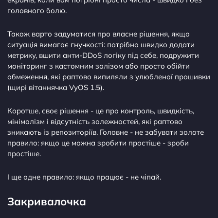
головного болю.
Також варто задуматися про власне рішення, якщо
ситуація вимагає гнучкості: потрібно швидко додати
метрику, вшити анти-DDoS логіку під себе, подружити
моніторинг з кастомним залізом або просто обійти
обмеження, які раптово випиляли з улюбленої прошивки
(щирі вітаннячка VyOS 1.5).
Коротше, своє рішення - це про контроль, швидкість,
мінімалізм і відсутність залежностей, які раптово
зникають із репозиторіїв. Головне - не забувати золоте
правило: якщо це можна зробити простіше - зроби
простіше.
І ще одне правило: якщо працює - не чіпай.
Закривалочка