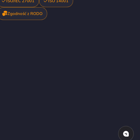
ISO/IEC 27001
ISO 14001
Zgodność z RODO