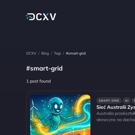
DCXV
/
Blog
/
Tagi
/
#smart-grid
#smart-grid
1 post found
SMART-GRID
AI
Sieć Australii Zy
Australia przekszta
słoneczne na dacha