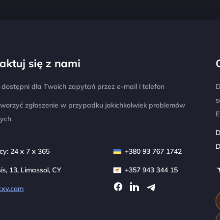
aktuj się z nami
dostępni dla Twoich zapytań przez e-mail i telefon
D
s
tworzyć zgłoszenie w przypadku jakichkolwiek problemów
E
nych
D
D
y: 24 x 7 x 365
+380 93 767 1742
sis, 13, Limassol, CY
+357 943 344 15
cxv.com