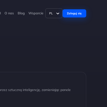
I
O nas
Blog
Wsparcie
Zaloguj się
PL
zez sztuczną inteligencję, zamieniając panele