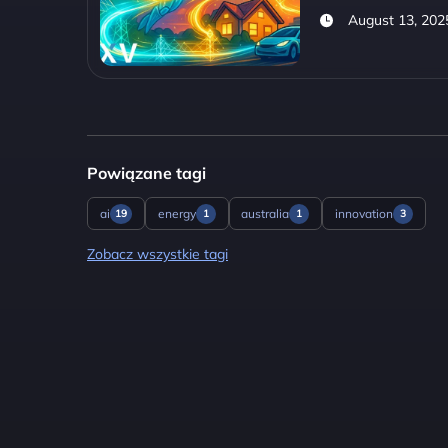
August 13, 202
Powiązane tagi
ai
energy
australia
innovation
19
1
1
3
Zobacz wszystkie tagi