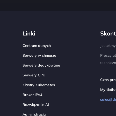
Linki
Skont
Centrum danych
Jesteśmy 
Serwery w chmurze
Proszę u
technicz
Serwery dedykowane
Serwery GPU
Czas prac
Klastry Kubernetes
Myrtiotis
Broker IPv4
sales@d
Rozwiązanie AI
Administracja