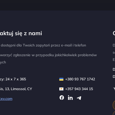
aktuj się z nami
dostępni dla Twoich zapytań przez e-mail i telefon
D
s
tworzyć zgłoszenie w przypadku jakichkolwiek problemów
E
nych
D
D
y: 24 x 7 x 365
+380 93 767 1742
sis, 13, Limassol, CY
+357 943 344 15
cxv.com