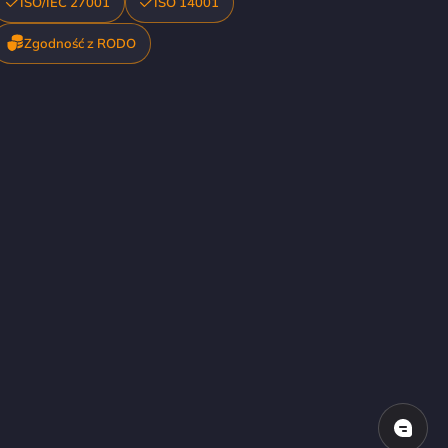
ISO/IEC 27001
ISO 14001
Zgodność z RODO