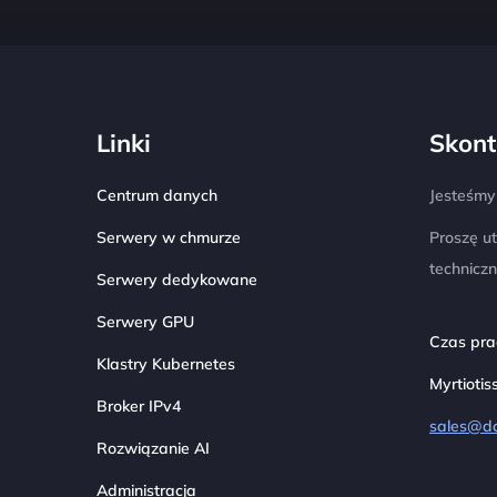
Linki
Skont
Centrum danych
Jesteśmy 
Serwery w chmurze
Proszę u
technicz
Serwery dedykowane
Serwery GPU
Czas prac
Klastry Kubernetes
Myrtiotis
Broker IPv4
sales@d
Rozwiązanie AI
Administracja