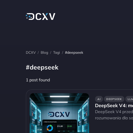
DCXV
/
Blog
/
Tagi
/
#deepseek
#deepseek
1 post found
AI
DEEPSEEK
LL
DeepSeek V4: mo
DeepSeek V4 przeds
rozumowania dla s