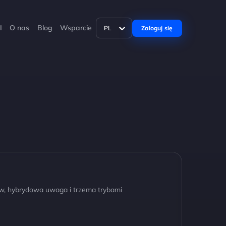
I
O nas
Blog
Wsparcie
Zaloguj się
PL
w, hybrydowa uwaga i trzema trybami