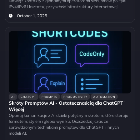
Nawiąż kontakty z globalnymi operatorami sieci, omów polityki
IPv4/IPv6 i kształtuj przyszłość infrastruktury internetowej.
October 1, 2025
AI
CHATGPT
PROMPTS
PRODUCTIVITY
AUTOMATION
Skróty Promptów AI - Ostatecznaścią dla ChatGPT i
Więcej
Opanuj komunikacje z AI dzieki potężnym skrotom, które steruja
formatem, stylem i glebia wyniku. Oszczedzaj czas ze
sprawdzonymi technikami promptow dla ChatGPT i innych
modeli AI.