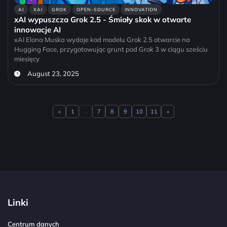
AI
XAI
GROK
OPEN-SOURCE
INNOVATION
xAI wypuszcza Grok 2.5 - Śmiały skok w otwarte
innowacje AI
xAI Elona Muska wydaje kod modelu Grok 2.5 otwarcie na
Hugging Face, przygotowując grunt pod Grok 3 w ciągu sześciu
miesięcy
August 23, 2025
«
1
...
7
8
9
10
11
»
Previous
Next
Linki
Centrum danych