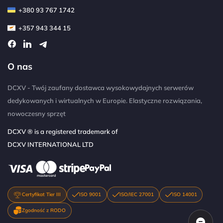
+380 93 767 1742
+357 943 344 15
O nas
DCXV - Twój zaufany dostawca wysokowydajnych serwerów
dedykowanych i wirtualnych w Europie. Elastyczne rozwiązania,
nowoczesny sprzęt
DCXV ® is a registered trademark of
DCXV INTERNATIONAL LTD
Certyfikat Tier III
ISO 9001
ISO/IEC 27001
ISO 14001
Zgodność z RODO