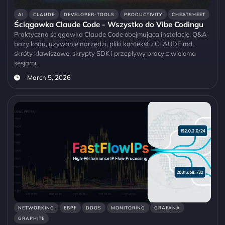
AI
CLAUDE
DEVELOPER-TOOLS
PRODUCTIVITY
CHEATSHEET
Ściągawka Claude Code - Wszystko do Vibe Codingu
Praktyczna ściągawka Claude Code obejmująca instalację, Q&A
bazy kodu, używanie narzędzi, pliki kontekstu CLAUDE.md,
skróty klawiszowe, skrypty SDK i przepływy pracy z wieloma
sesjami.
March 5, 2026
NETWORKING
EBPF
DDOS
MONITORING
GRAFANA
GRAPHITE