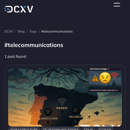
DCXV
/
Blog
/
Tags
/
#telecommunications
#telecommunications
1 post found
INFRASTRUCTURE
TELECOMMUNICATIONS
SPAIN
OUTAGE