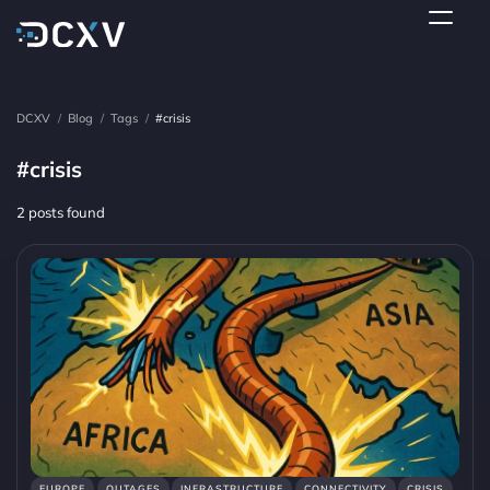
DCXV
/
Blog
/
Tags
/
#crisis
#crisis
2 posts found
EUROPE
OUTAGES
INFRASTRUCTURE
CONNECTIVITY
CRISIS