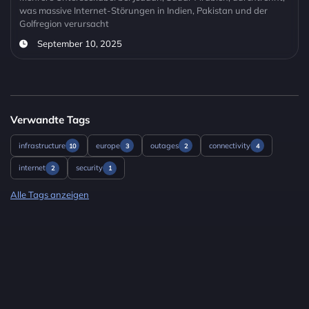
was massive Internet-Störungen in Indien, Pakistan und der
Golfregion verursacht
September 10, 2025
Verwandte Tags
infrastructure
europe
outages
connectivity
10
3
2
4
internet
security
2
1
Alle Tags anzeigen