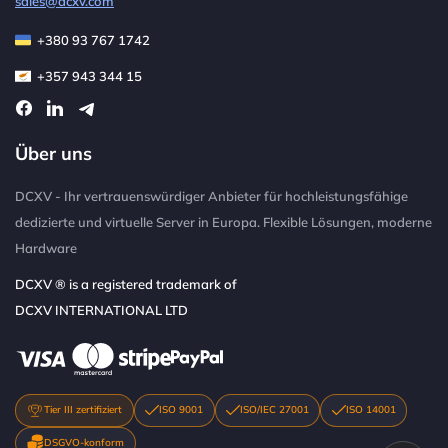
sales@dcxv.com
+380 93 767 1742
+357 943 344 15
Über uns
DCXV - Ihr vertrauenswürdiger Anbieter für hochleistungsfähige
dedizierte und virtuelle Server in Europa. Flexible Lösungen, moderne
Hardware
DCXV ® is a registered trademark of
DCXV INTERNATIONAL LTD
Tier III zertifiziert
ISO 9001
ISO/IEC 27001
ISO 14001
DSGVO-konform