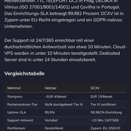
Rechenzentren: TTC TELEPORT DC2 in Prag, DELSKA in
Vilnius (ISO 27001/9001/14001) und Covilha in Portugal.
Das Einrichtungs-SLA betraegt 99,982 Prozent. DCXV ist in
Zypern unter EU-Recht eingetragen und ein GDPR-natives
Unternehmen.
Der Support ist 24/7/365 erreichbar mit einer
durchschnittlichen Antwortzeit von etwa 10 Minuten. Cloud-
VPS werden in unter 10 Minuten bereitgestellt. Dedicated
Server sind in unter 24 Stunden einsatzbereit.
Vergleichstabelle
Merkmal
Hetzner
DCXV
Startpreis
~EUR 4/Monat
EUR 15/Monat
Rechenzentrum-Tier
Nicht durchgehend Tier III
Tier III zertifiziert
Uptime-SLA
99,9%
99,982% Einrichtung
Support-Antwort
Variabel
~10 Min, 24/7/365
Rechtsraum
Deutschland
Zypern, EU, DSGVO